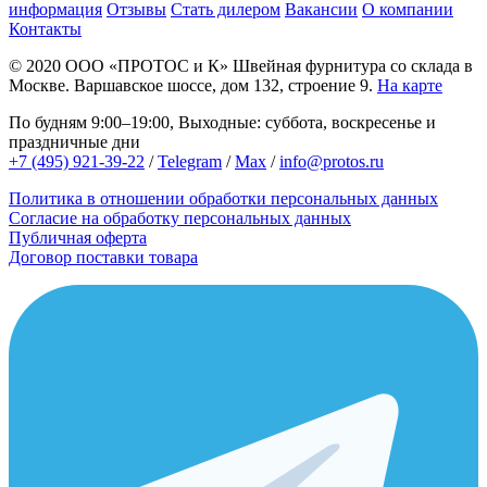
информация
Отзывы
Стать дилером
Вакансии
О компании
Контакты
© 2020
ООО «ПРОТОС и К»
Швейная фурнитура со склада в
Москве.
Варшавское шоссе, дом 132, строение 9.
На карте
По будням 9:00–19:00, Выходные: суббота, воскресенье и
праздничные дни
+7 (495) 921-39-22
/
Telegram
/
Max
/
info@protos.ru
Политика в отношении обработки персональных данных
Согласие на обработку персональных данных
Публичная оферта
Договор поставки товара