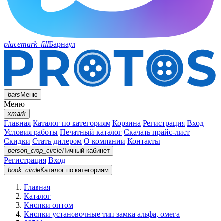
placemark_fill
Барнаул
bars
Меню
Меню
xmark
Главная
Каталог по категориям
Корзина
Регистрация
Вход
Условия работы
Печатный каталог
Скачать прайс-лист
Скидки
Стать дилером
О компании
Контакты
person_crop_circle
Личный кабинет
Регистрация
Вход
book_circle
Каталог
по категориям
Главная
Каталог
Кнопки оптом
Кнопки установочные тип замка альфа, омега