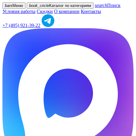
search
Поиск
bars
Меню
book_circle
Каталог
по категориям
Условия работы
Скидки
О компании
Контакты
+7 (495) 921-39-22