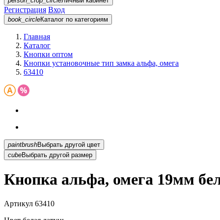
person_crop_circle
Личный кабинет
Регистрация
Вход
book_circle
Каталог
по категориям
Главная
Каталог
Кнопки оптом
Кнопки установочные тип замка альфа, омега
63410
paintbrush
Выбрать другой цвет
cube
Выбрать другой размер
Кнопка альфа, омега 19мм бел
Артикул
63410