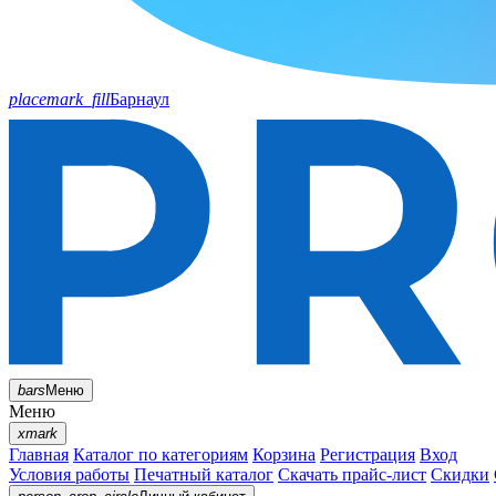
placemark_fill
Барнаул
bars
Меню
Меню
xmark
Главная
Каталог по категориям
Корзина
Регистрация
Вход
Условия работы
Печатный каталог
Скачать прайс-лист
Скидки