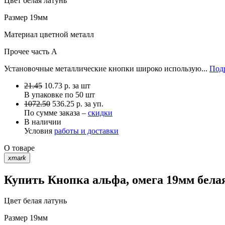
Цвет
белая латунь
Размер
19мм
Материал
цветной металл
Прочее
часть A
Установочные металлические кнопки широко использую...
Подр
21.45
10.73
р.
за шт
В упаковке по
50 шт
1072.50
536.25 р. за уп.
По сумме заказа –
скидки
В наличии
Условия
работы и доставки
О товаре
xmark
Купить Кнопка альфа, омега 19мм белая
Цвет
белая латунь
Размер
19мм