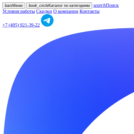
search
Поиск
bars
Меню
book_circle
Каталог
по категориям
Условия работы
Скидки
О компании
Контакты
+7 (495) 921-39-22