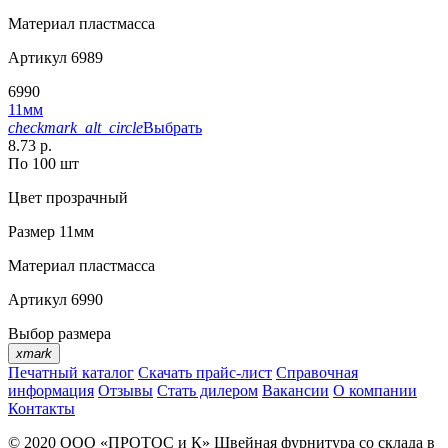
Материал
пластмасса
Артикул
6989
6990
11мм
checkmark_alt_circle
Выбрать
8.73 р.
По 100 шт
Цвет
прозрачный
Размер
11мм
Материал
пластмасса
Артикул
6990
Выбор размера
xmark
Печатный каталог
Скачать прайс-лист
Справочная
информация
Отзывы
Стать дилером
Вакансии
О компании
Контакты
© 2020
ООО «ПРОТОС и К»
Швейная фурнитура со склада в