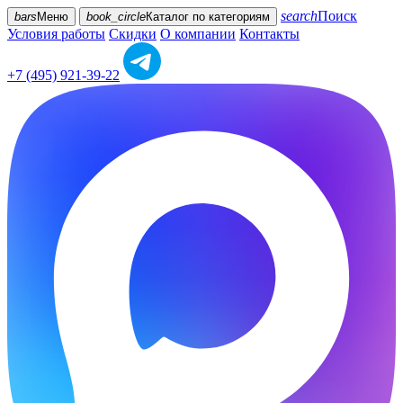
search
Поиск
bars
Меню
book_circle
Каталог
по категориям
Условия работы
Скидки
О компании
Контакты
+7 (495) 921-39-22