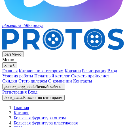
placemark_fill
Барнаул
bars
Меню
Меню
xmark
Главная
Каталог по категориям
Корзина
Регистрация
Вход
Условия работы
Печатный каталог
Скачать прайс-лист
Скидки
Стать дилером
О компании
Контакты
person_crop_circle
Личный кабинет
Регистрация
Вход
book_circle
Каталог
по категориям
Главная
Каталог
Бельевая фурнитура оптом
Бельевая фурнитура пластиковая