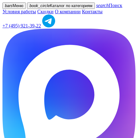
search
Поиск
bars
Меню
book_circle
Каталог
по категориям
Условия работы
Скидки
О компании
Контакты
+7 (495) 921-39-22