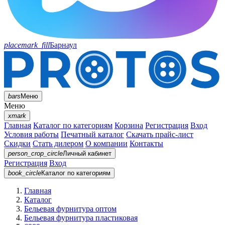
placemark_fill
Барнаул
bars
Меню
Меню
xmark
Главная
Каталог по категориям
Корзина
Регистрация
Вход
Условия работы
Печатный каталог
Скачать прайс-лист
Скидки
Стать дилером
О компании
Контакты
person_crop_circle
Личный кабинет
Регистрация
Вход
book_circle
Каталог
по категориям
Главная
Каталог
Бельевая фурнитура оптом
Бельевая фурнитура пластиковая