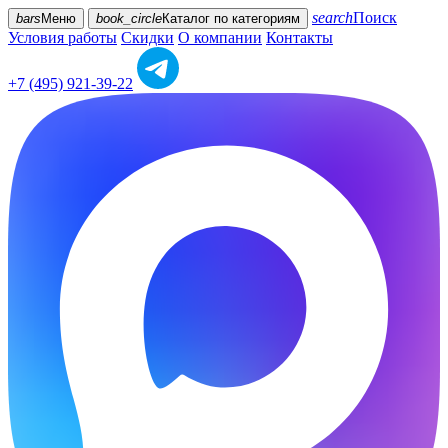
search
Поиск
bars
Меню
book_circle
Каталог
по категориям
Условия работы
Скидки
О компании
Контакты
+7 (495) 921-39-22