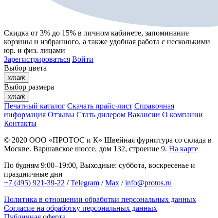
Скидка от 3% до 15%
в личном кабинете, запоминание
корзины
и
избранного
, а также удобная работа с несколькими
юр. и физ. лицами
Зарегистрироваться
Войти
Выбор цвета
xmark
Выбор размера
xmark
Печатный каталог
Скачать прайс-лист
Справочная
информация
Отзывы
Стать дилером
Вакансии
О компании
Контакты
© 2020
ООО «ПРОТОС и К»
Швейная фурнитура со склада в
Москве.
Варшавское шоссе, дом 132, строение 9.
На карте
По будням 9:00–19:00, Выходные: суббота, воскресенье и
праздничные дни
+7 (495) 921-39-22
/
Telegram
/
Max
/
info@protos.ru
Политика в отношении обработки персональных данных
Согласие на обработку персональных данных
Публичная оферта