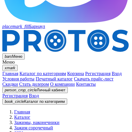
placemark_fill
Барнаул
bars
Меню
Меню
xmark
Главная
Каталог по категориям
Корзина
Регистрация
Вход
Условия работы
Печатный каталог
Скачать прайс-лист
Скидки
Стать дилером
О компании
Контакты
person_crop_circle
Личный кабинет
Регистрация
Вход
book_circle
Каталог
по категориям
Главная
Каталог
Зажимы, наконечники
Зажим сорочечный