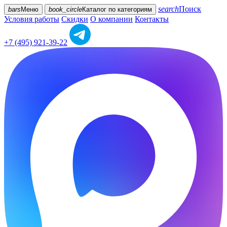
search
Поиск
bars
Меню
book_circle
Каталог
по категориям
Условия работы
Скидки
О компании
Контакты
+7 (495) 921-39-22