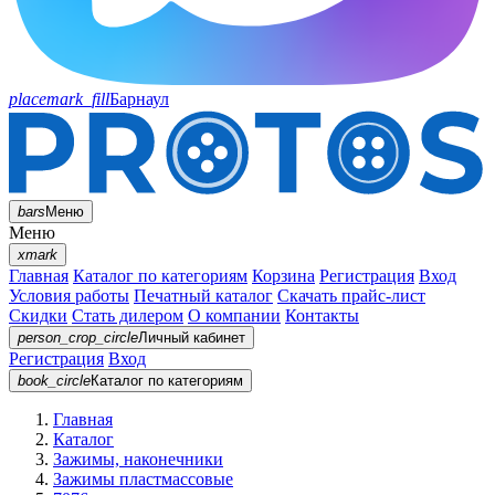
placemark_fill
Барнаул
bars
Меню
Меню
xmark
Главная
Каталог по категориям
Корзина
Регистрация
Вход
Условия работы
Печатный каталог
Скачать прайс-лист
Скидки
Стать дилером
О компании
Контакты
person_crop_circle
Личный кабинет
Регистрация
Вход
book_circle
Каталог
по категориям
Главная
Каталог
Зажимы, наконечники
Зажимы пластмассовые