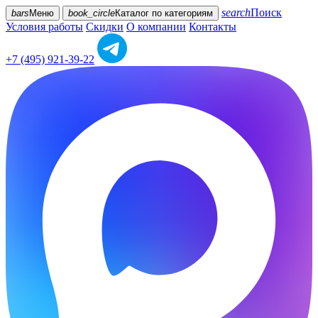
search
Поиск
bars
Меню
book_circle
Каталог
по категориям
Условия работы
Скидки
О компании
Контакты
+7 (495) 921-39-22