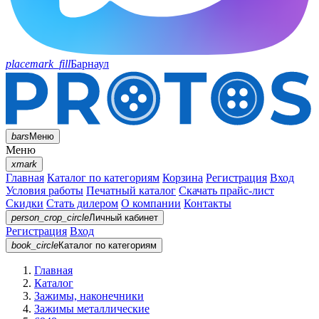
placemark_fill
Барнаул
bars
Меню
Меню
xmark
Главная
Каталог по категориям
Корзина
Регистрация
Вход
Условия работы
Печатный каталог
Скачать прайс-лист
Скидки
Стать дилером
О компании
Контакты
person_crop_circle
Личный кабинет
Регистрация
Вход
book_circle
Каталог
по категориям
Главная
Каталог
Зажимы, наконечники
Зажимы металлические