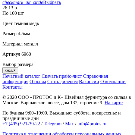
checkmark_alt_circle
Выбрать
26.13 р.
По 100 шт
Цвет
темная медь
Размер
d-5мм
Материал
металл
Артикул
6960
Выбор размера
xmark
Печатный каталог
Скачать прайс-лист
Справочная
информация
Отзывы
Стать дилером
Вакансии
О компании
Контакты
© 2020
ООО «ПРОТОС и К»
Швейная фурнитура со склада в
Москве.
Варшавское шоссе, дом 132, строение 9.
На карте
По будням 9:00–19:00, Выходные: суббота, воскресенье и
праздничные дни
+7 (495) 921-39-22
/
Telegram
/
Max
/
info@protos.ru
Политика в отношении обработки персональных данных