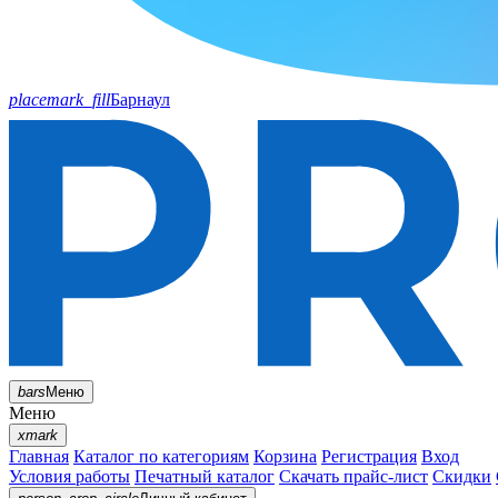
placemark_fill
Барнаул
bars
Меню
Меню
xmark
Главная
Каталог по категориям
Корзина
Регистрация
Вход
Условия работы
Печатный каталог
Скачать прайс-лист
Скидки