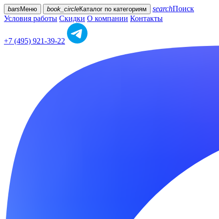
search
Поиск
bars
Меню
book_circle
Каталог
по категориям
Условия работы
Скидки
О компании
Контакты
+7 (495) 921-39-22