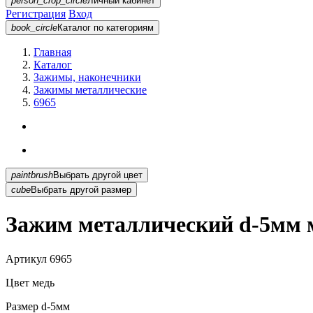
person_crop_circle
Личный кабинет
Регистрация
Вход
book_circle
Каталог
по категориям
Главная
Каталог
Зажимы, наконечники
Зажимы металлические
6965
paintbrush
Выбрать другой цвет
cube
Выбрать другой размер
Зажим металлический d-5мм 
Артикул
6965
Цвет
медь
Размер
d-5мм