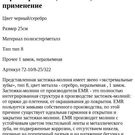
применение
Цвет
черный/серебро
Размер
25см
Материал
полиэстер/металл
Тип
тип 8
Прочее
1 замок, неразъемная
Артикул
72-10/8-25/322
Представленная застежка-молния имеет звено «экстремальные
зубы», тип 8, цвет металла - серебро, неразъемная , 1 замок.
Застежки-молнии от производителя EMR - это полностью
интегрированная структура в производстве застежек-молний:
от пряжи до плетения, от окрашивания до покрытия. EMR
пользуется замками собственного производства, по этой
причине существует идеальная гармония в открытии и
закрытии застежки-молнии. EMR производит молнии с
устойчивым цветом текстильной ленты и металлического
зуба, не подверженные коррозии, с отсутствием никеля,
прочные на поперечный разрыв и на натяжение бегунка и