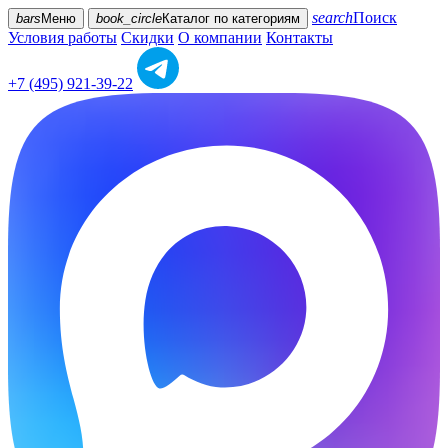
search
Поиск
bars
Меню
book_circle
Каталог
по категориям
Условия работы
Скидки
О компании
Контакты
+7 (495) 921-39-22