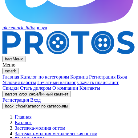
placemark_fill
Барнаул
bars
Меню
Меню
xmark
Главная
Каталог по категориям
Корзина
Регистрация
Вход
Условия работы
Печатный каталог
Скачать прайс-лист
Скидки
Стать дилером
О компании
Контакты
person_crop_circle
Личный кабинет
Регистрация
Вход
book_circle
Каталог
по категориям
Главная
Каталог
Застежка-молния оптом
Застежка-молния металлическая оптом