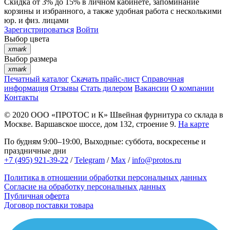
Скидка от 3% до 15%
в личном кабинете, запоминание
корзины
и
избранного
, а также удобная работа с несколькими
юр. и физ. лицами
Зарегистрироваться
Войти
Выбор цвета
xmark
Выбор размера
xmark
Печатный каталог
Скачать прайс-лист
Справочная
информация
Отзывы
Стать дилером
Вакансии
О компании
Контакты
© 2020
ООО «ПРОТОС и К»
Швейная фурнитура со склада в
Москве.
Варшавское шоссе, дом 132, строение 9.
На карте
По будням 9:00–19:00, Выходные: суббота, воскресенье и
праздничные дни
+7 (495) 921-39-22
/
Telegram
/
Max
/
info@protos.ru
Политика в отношении обработки персональных данных
Согласие на обработку персональных данных
Публичная оферта
Договор поставки товара