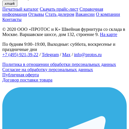
xmark
Печатный каталог
Скачать прайс-лист
Справочная
информация
Отзывы
Стать дилером
Вакансии
О компании
Контакты
© 2020
ООО «ПРОТОС и К»
Швейная фурнитура со склада в
Москве.
Варшавское шоссе, дом 132, строение 9.
На карте
По будням 9:00–19:00, Выходные: суббота, воскресенье и
праздничные дни
+7 (495) 921-39-22
/
Telegram
/
Max
/
info@protos.ru
Политика в отношении обработки персональных данных
Согласие на обработку персональных данных
Публичная оферта
Договор поставки товара