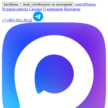
search
Поиск
bars
Меню
book_circle
Каталог
по категориям
Условия работы
Скидки
О компании
Контакты
+7 (495) 921-39-22