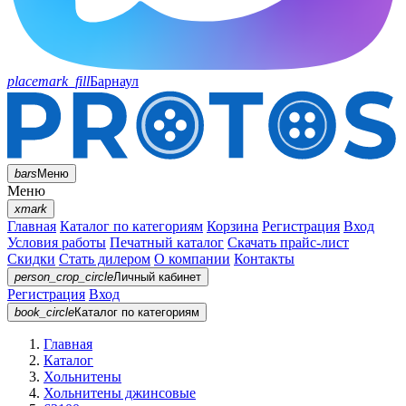
placemark_fill
Барнаул
bars
Меню
Меню
xmark
Главная
Каталог по категориям
Корзина
Регистрация
Вход
Условия работы
Печатный каталог
Скачать прайс-лист
Скидки
Стать дилером
О компании
Контакты
person_crop_circle
Личный кабинет
Регистрация
Вход
book_circle
Каталог
по категориям
Главная
Каталог
Хольнитены
Хольнитены джинсовые