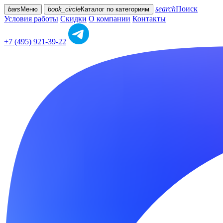
search
Поиск
bars
Меню
book_circle
Каталог
по категориям
Условия работы
Скидки
О компании
Контакты
+7 (495) 921-39-22