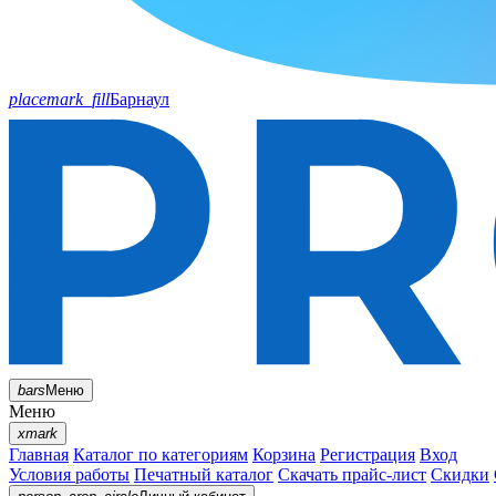
placemark_fill
Барнаул
bars
Меню
Меню
xmark
Главная
Каталог по категориям
Корзина
Регистрация
Вход
Условия работы
Печатный каталог
Скачать прайс-лист
Скидки