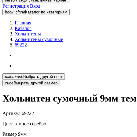
person_crop_circle
Личный кабинет
Регистрация
Вход
book_circle
Каталог
по категориям
Главная
Каталог
Хольнитены
Хольнитены сумочные
69222
paintbrush
Выбрать другой цвет
cube
Выбрать другой размер
Хольнитен сумочный 9мм темн
Артикул
69222
Цвет
темное серебро
Размер
9мм