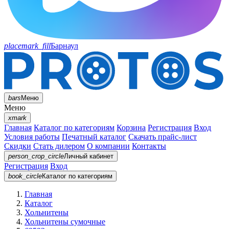
placemark_fill
Барнаул
bars
Меню
Меню
xmark
Главная
Каталог по категориям
Корзина
Регистрация
Вход
Условия работы
Печатный каталог
Скачать прайс-лист
Скидки
Стать дилером
О компании
Контакты
person_crop_circle
Личный кабинет
Регистрация
Вход
book_circle
Каталог
по категориям
Главная
Каталог
Хольнитены
Хольнитены сумочные