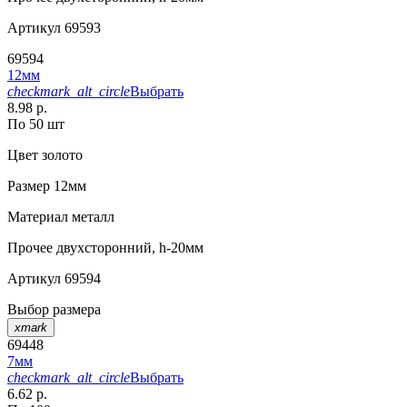
Артикул
69593
69594
12мм
checkmark_alt_circle
Выбрать
8.98 р.
По 50 шт
Цвет
золото
Размер
12мм
Материал
металл
Прочее
двухсторонний, h-20мм
Артикул
69594
Выбор размера
xmark
69448
7мм
checkmark_alt_circle
Выбрать
6.62 р.