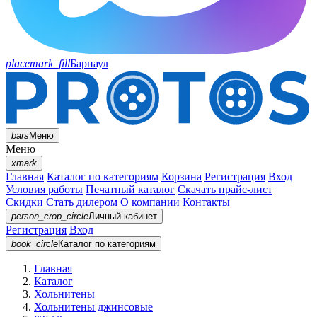
placemark_fill
Барнаул
bars
Меню
Меню
xmark
Главная
Каталог по категориям
Корзина
Регистрация
Вход
Условия работы
Печатный каталог
Скачать прайс-лист
Скидки
Стать дилером
О компании
Контакты
person_crop_circle
Личный кабинет
Регистрация
Вход
book_circle
Каталог
по категориям
Главная
Каталог
Хольнитены
Хольнитены джинсовые