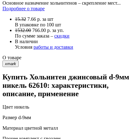
Основное назначение хольнитенов – скрепление мест...
Подробнее о товаре
15.32
7.66
р.
за шт
В упаковке по
100 шт
1532.00
766.00 р. за уп.
По сумме заказа –
скидки
В наличии
Условия
работы и доставки
О товаре
xmark
Купить Хольнитен джинсовый d-9мм
никель 62610: характеристики,
описание, применение
Цвет
никель
Размер
d-9мм
Материал
цветной металл
Прочее
комплект с гвоздем