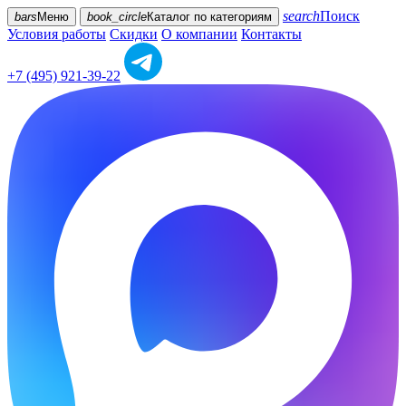
search
Поиск
bars
Меню
book_circle
Каталог
по категориям
Условия работы
Скидки
О компании
Контакты
+7 (495) 921-39-22