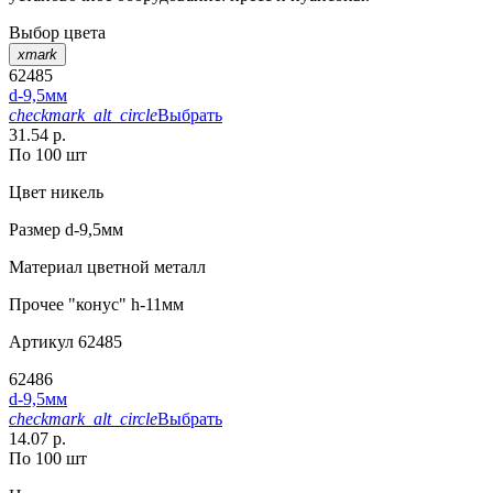
Выбор цвета
xmark
62485
d-9,5мм
checkmark_alt_circle
Выбрать
31.54 р.
По 100 шт
Цвет
никель
Размер
d-9,5мм
Материал
цветной металл
Прочее
"конус" h-11мм
Артикул
62485
62486
d-9,5мм
checkmark_alt_circle
Выбрать
14.07 р.
По 100 шт