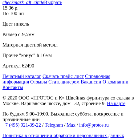
checkmark_alt_circle
Выбрать
15.36 р.
По 100 шт
Цвет
никель
Размер
d-9,5мм
Материал
цветной металл
Прочее
"конус" h-16мм
Артикул
62490
Печатный каталог
Скачать прайс-лист
Справочная
информация
Отзывы
Стать дилером
Вакансии
О компании
Контакты
© 2020
ООО «ПРОТОС и К»
Швейная фурнитура со склада в
Москве.
Варшавское шоссе, дом 132, строение 9.
На карте
По будням 9:00–19:00, Выходные: суббота, воскресенье и
праздничные дни
+7 (495) 921-39-22
/
Telegram
/
Max
/
info@protos.ru
Политика в отношении обработки персональных данных