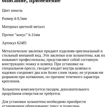
описание, применение
Цвет
никель
Размер
d-9,5мм
Материал
цветной металл
Прочее
"конус" h-11мм
Артикул
62485
Металлические заклепки придают изделиям оригинальный и
стильный внешний вид. Эти заклепки или хольнитены, как их
называют профессионалы, представляют собой составную
конструкцию: ножку и шляпку. При установке на
специальном прессе, гвоздит входит внутрь шляпки и
надежно соединяет два или более слоев ткани, не угрожая им
разрывом при натяжении, по причине точечного характера
крепления.
Хольнитен комплектуется гвоздем, дополнительного
прорубания отверстия не требуется.
Для установки хольнитена необходимо приобрести
установочное оборудование: пресс и пуансоны.