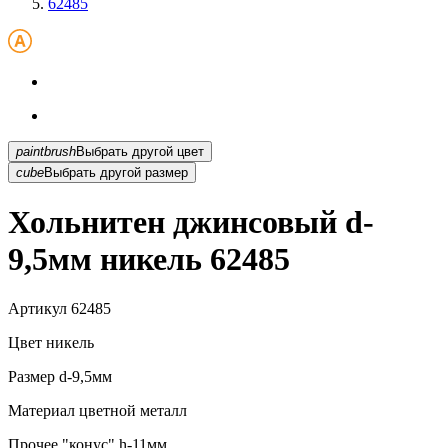
62485
paintbrush
Выбрать другой цвет
cube
Выбрать другой размер
Хольнитен джинсовый d-
9,5мм никель 62485
Артикул
62485
Цвет
никель
Размер
d-9,5мм
Материал
цветной металл
Прочее
"конус" h-11мм