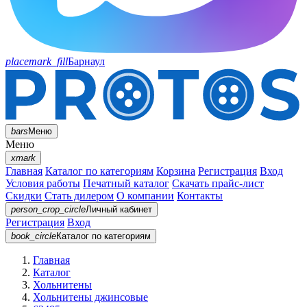
placemark_fill
Барнаул
bars
Меню
Меню
xmark
Главная
Каталог по категориям
Корзина
Регистрация
Вход
Условия работы
Печатный каталог
Скачать прайс-лист
Скидки
Стать дилером
О компании
Контакты
person_crop_circle
Личный кабинет
Регистрация
Вход
book_circle
Каталог
по категориям
Главная
Каталог
Хольнитены
Хольнитены джинсовые