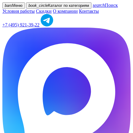
search
Поиск
bars
Меню
book_circle
Каталог
по категориям
Условия работы
Скидки
О компании
Контакты
+7 (495) 921-39-22