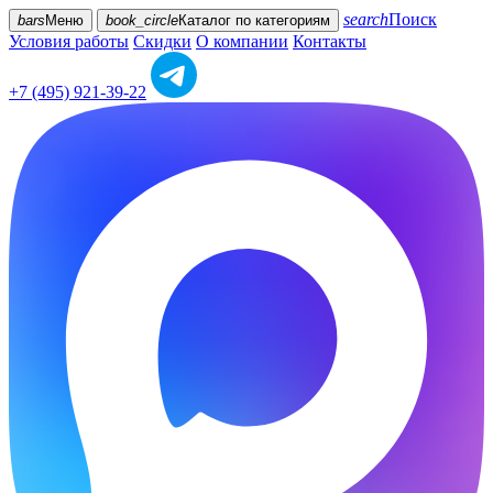
search
Поиск
bars
Меню
book_circle
Каталог
по категориям
Условия работы
Скидки
О компании
Контакты
+7 (495) 921-39-22