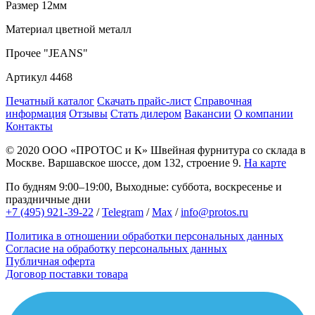
Размер
12мм
Материал
цветной металл
Прочее
"JEANS"
Артикул
4468
Печатный каталог
Скачать прайс-лист
Справочная
информация
Отзывы
Стать дилером
Вакансии
О компании
Контакты
© 2020
ООО «ПРОТОС и К»
Швейная фурнитура со склада в
Москве.
Варшавское шоссе, дом 132, строение 9.
На карте
По будням 9:00–19:00, Выходные: суббота, воскресенье и
праздничные дни
+7 (495) 921-39-22
/
Telegram
/
Max
/
info@protos.ru
Политика в отношении обработки персональных данных
Согласие на обработку персональных данных
Публичная оферта
Договор поставки товара