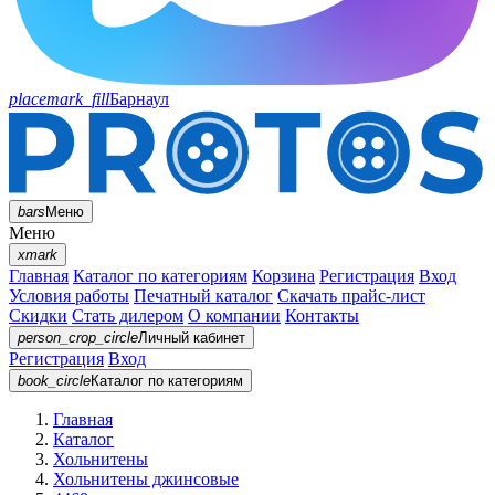
placemark_fill
Барнаул
bars
Меню
Меню
xmark
Главная
Каталог по категориям
Корзина
Регистрация
Вход
Условия работы
Печатный каталог
Скачать прайс-лист
Скидки
Стать дилером
О компании
Контакты
person_crop_circle
Личный кабинет
Регистрация
Вход
book_circle
Каталог
по категориям
Главная
Каталог
Хольнитены
Хольнитены джинсовые