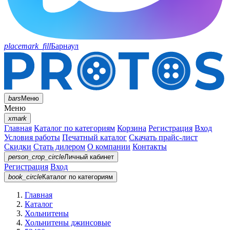
placemark_fill
Барнаул
bars
Меню
Меню
xmark
Главная
Каталог по категориям
Корзина
Регистрация
Вход
Условия работы
Печатный каталог
Скачать прайс-лист
Скидки
Стать дилером
О компании
Контакты
person_crop_circle
Личный кабинет
Регистрация
Вход
book_circle
Каталог
по категориям
Главная
Каталог
Хольнитены
Хольнитены джинсовые