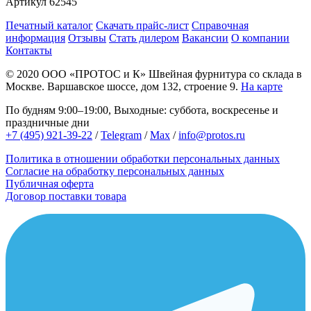
Артикул
62545
Печатный каталог
Скачать прайс-лист
Справочная
информация
Отзывы
Стать дилером
Вакансии
О компании
Контакты
© 2020
ООО «ПРОТОС и К»
Швейная фурнитура со склада в
Москве.
Варшавское шоссе, дом 132, строение 9.
На карте
По будням 9:00–19:00, Выходные: суббота, воскресенье и
праздничные дни
+7 (495) 921-39-22
/
Telegram
/
Max
/
info@protos.ru
Политика в отношении обработки персональных данных
Согласие на обработку персональных данных
Публичная оферта
Договор поставки товара