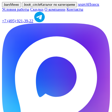
search
Поиск
bars
Меню
book_circle
Каталог
по категориям
Условия работы
Скидки
О компании
Контакты
+7 (495) 921-39-22