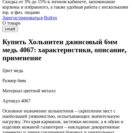
Скидка от 3% до 15%
в личном кабинете, запоминание
корзины
и
избранного
, а также удобная работа с несколькими
юр. и физ. лицами
Зарегистрироваться
Войти
О товаре
xmark
Купить Хольнитен джинсовый 6мм
медь 4067: характеристики, описание,
применение
Цвет
медь
Размер
6мм
Материал
цветной металл
Артикул
4067
Основное назначение хольнитенов – скрепление мест с
наибольшей уязвимостью, испытывающих значительную
нагрузку. Это края карманов, застежки-молнии, а в обуви и
изделиях кожаной галантереи – накладные декоративные
элементы и линия соединения боковых и центральных