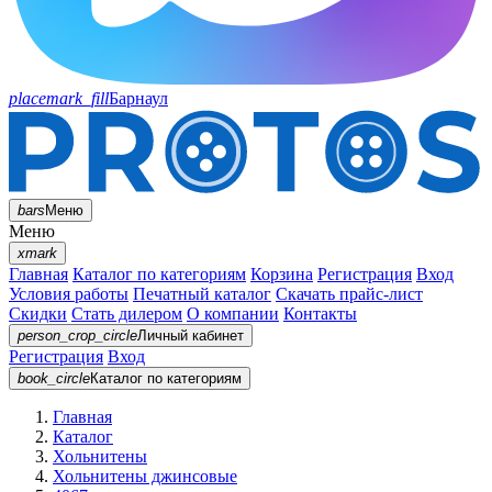
placemark_fill
Барнаул
bars
Меню
Меню
xmark
Главная
Каталог по категориям
Корзина
Регистрация
Вход
Условия работы
Печатный каталог
Скачать прайс-лист
Скидки
Стать дилером
О компании
Контакты
person_crop_circle
Личный кабинет
Регистрация
Вход
book_circle
Каталог
по категориям
Главная
Каталог
Хольнитены
Хольнитены джинсовые