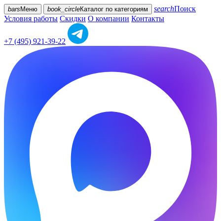
search
Поиск
bars
Меню
book_circle
Каталог
по категориям
Условия работы
Скидки
О компании
Контакты
+7 (495) 921-39-22