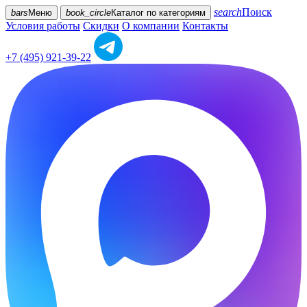
search
Поиск
bars
Меню
book_circle
Каталог
по категориям
Условия работы
Скидки
О компании
Контакты
+7 (495) 921-39-22