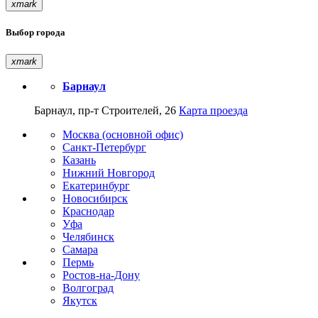
xmark
Выбор города
xmark
Барнаул
Барнаул, пр-т Строителей, 26
Карта проезда
Москва (основной офис)
Санкт-Петербург
Казань
Нижний Новгород
Екатеринбург
Новосибирск
Краснодар
Уфа
Челябинск
Самара
Пермь
Ростов-на-Дону
Волгоград
Якутск