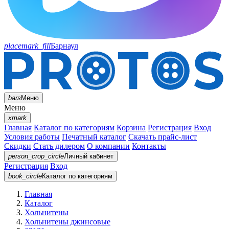
placemark_fill
Барнаул
bars
Меню
Меню
xmark
Главная
Каталог по категориям
Корзина
Регистрация
Вход
Условия работы
Печатный каталог
Скачать прайс-лист
Скидки
Стать дилером
О компании
Контакты
person_crop_circle
Личный кабинет
Регистрация
Вход
book_circle
Каталог
по категориям
Главная
Каталог
Хольнитены
Хольнитены джинсовые