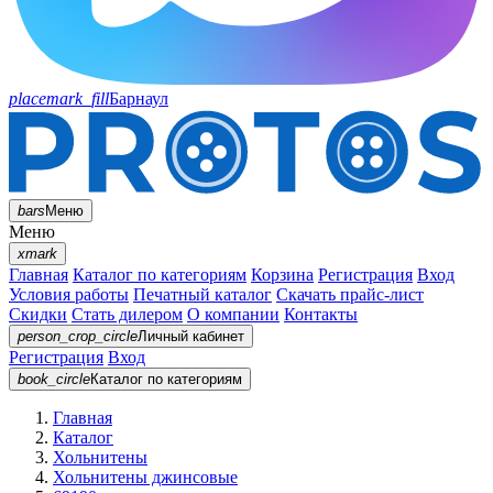
placemark_fill
Барнаул
bars
Меню
Меню
xmark
Главная
Каталог по категориям
Корзина
Регистрация
Вход
Условия работы
Печатный каталог
Скачать прайс-лист
Скидки
Стать дилером
О компании
Контакты
person_crop_circle
Личный кабинет
Регистрация
Вход
book_circle
Каталог
по категориям
Главная
Каталог
Хольнитены
Хольнитены джинсовые