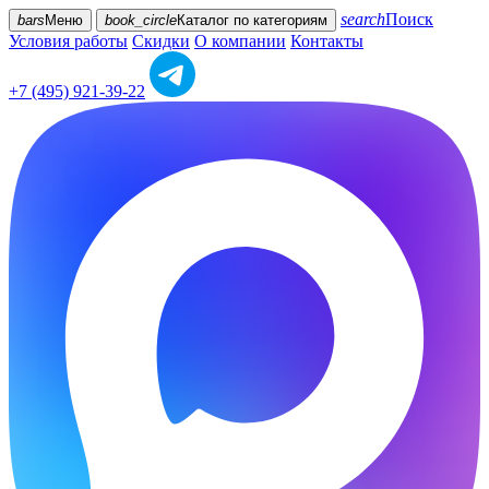
search
Поиск
bars
Меню
book_circle
Каталог
по категориям
Условия работы
Скидки
О компании
Контакты
+7 (495) 921-39-22