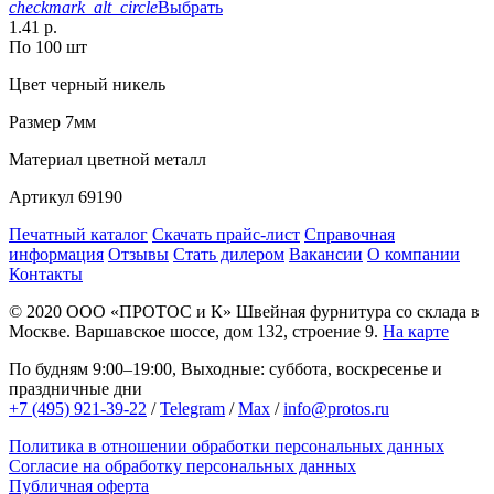
checkmark_alt_circle
Выбрать
1.41 р.
По 100 шт
Цвет
черный никель
Размер
7мм
Материал
цветной металл
Артикул
69190
Печатный каталог
Скачать прайс-лист
Справочная
информация
Отзывы
Стать дилером
Вакансии
О компании
Контакты
© 2020
ООО «ПРОТОС и К»
Швейная фурнитура со склада в
Москве.
Варшавское шоссе, дом 132, строение 9.
На карте
По будням 9:00–19:00, Выходные: суббота, воскресенье и
праздничные дни
+7 (495) 921-39-22
/
Telegram
/
Max
/
info@protos.ru
Политика в отношении обработки персональных данных
Согласие на обработку персональных данных
Публичная оферта