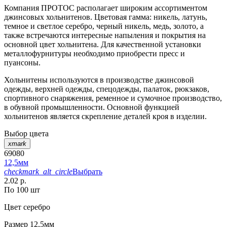
Компания ПРОТОС располагает широким ассортиментом
джинсовых хольнитенов. Цветовая гамма: никель, латунь,
темное и светлое серебро, черный никель, медь, золото, а
также встречаются интересные напыления и покрытия на
основной цвет хольнитена. Для качественной установки
металлофурнитуры необходимо приобрести пресс и
пуансоны.
Хольнитены используются в производстве джинсовой
одежды, верхней одежды, спецодежды, палаток, рюкзаков,
спортивного снаряжения, ременное и сумочное производство,
в обувной промышленности. Основной функцией
хольнитенов является скрепление деталей кроя в изделии.
Выбор цвета
xmark
69080
12,5мм
checkmark_alt_circle
Выбрать
2.02 р.
По 100 шт
Цвет
серебро
Размер
12,5мм