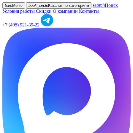
search
Поиск
bars
Меню
book_circle
Каталог
по категориям
Условия работы
Скидки
О компании
Контакты
+7 (495) 921-39-22