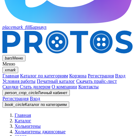
placemark_fill
Барнаул
bars
Меню
Меню
xmark
Главная
Каталог по категориям
Корзина
Регистрация
Вход
Условия работы
Печатный каталог
Скачать прайс-лист
Скидки
Стать дилером
О компании
Контакты
person_crop_circle
Личный кабинет
Регистрация
Вход
book_circle
Каталог
по категориям
Главная
Каталог
Хольнитены
Хольнитены джинсовые