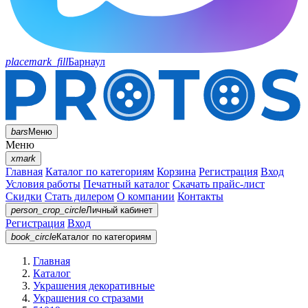
placemark_fill
Барнаул
bars
Меню
Меню
xmark
Главная
Каталог по категориям
Корзина
Регистрация
Вход
Условия работы
Печатный каталог
Скачать прайс-лист
Скидки
Стать дилером
О компании
Контакты
person_crop_circle
Личный кабинет
Регистрация
Вход
book_circle
Каталог
по категориям
Главная
Каталог
Украшения декоративные
Украшения со стразами