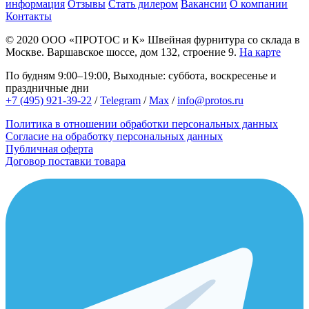
информация
Отзывы
Стать дилером
Вакансии
О компании
Контакты
© 2020
ООО «ПРОТОС и К»
Швейная фурнитура со склада в
Москве.
Варшавское шоссе, дом 132, строение 9.
На карте
По будням 9:00–19:00, Выходные: суббота, воскресенье и
праздничные дни
+7 (495) 921-39-22
/
Telegram
/
Max
/
info@protos.ru
Политика в отношении обработки персональных данных
Согласие на обработку персональных данных
Публичная оферта
Договор поставки товара