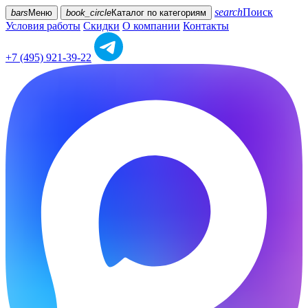
search
Поиск
bars
Меню
book_circle
Каталог
по категориям
Условия работы
Скидки
О компании
Контакты
+7 (495) 921-39-22