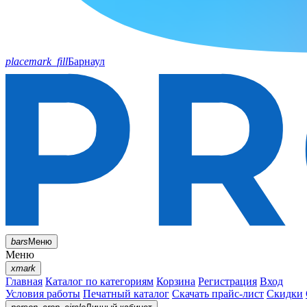
placemark_fill
Барнаул
bars
Меню
Меню
xmark
Главная
Каталог по категориям
Корзина
Регистрация
Вход
Условия работы
Печатный каталог
Скачать прайс-лист
Скидки