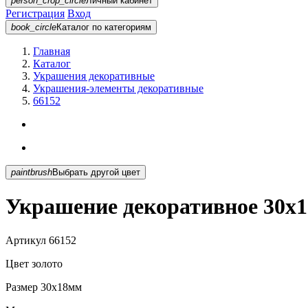
person_crop_circle
Личный кабинет
Регистрация
Вход
book_circle
Каталог
по категориям
Главная
Каталог
Украшения декоративные
Украшения-элементы декоративные
66152
paintbrush
Выбрать другой цвет
Украшение декоративное 30х1
Артикул
66152
Цвет
золото
Размер
30х18мм