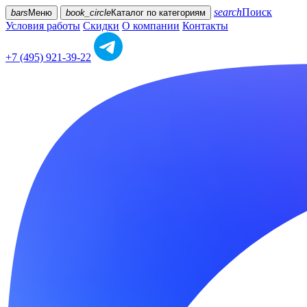
search
Поиск
bars
Меню
book_circle
Каталог
по категориям
Условия работы
Скидки
О компании
Контакты
+7 (495) 921-39-22