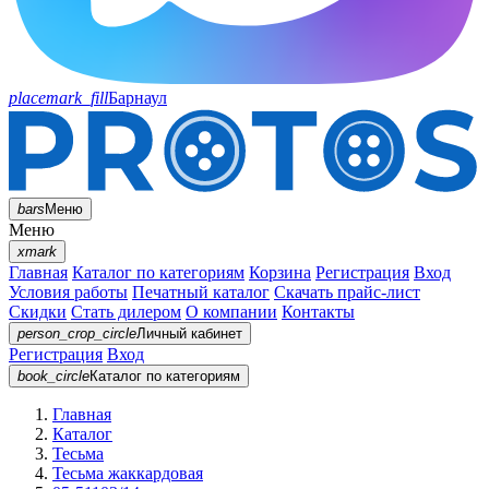
placemark_fill
Барнаул
bars
Меню
Меню
xmark
Главная
Каталог по категориям
Корзина
Регистрация
Вход
Условия работы
Печатный каталог
Скачать прайс-лист
Скидки
Стать дилером
О компании
Контакты
person_crop_circle
Личный кабинет
Регистрация
Вход
book_circle
Каталог
по категориям
Главная
Каталог
Тесьма
Тесьма жаккардовая