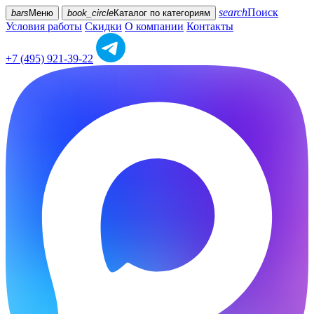
search
Поиск
bars
Меню
book_circle
Каталог
по категориям
Условия работы
Скидки
О компании
Контакты
+7 (495) 921-39-22