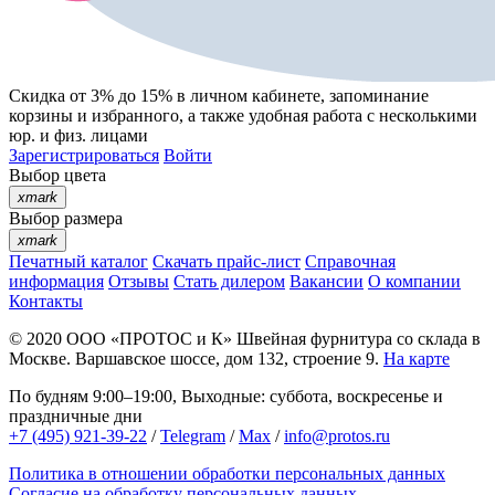
Скидка от 3% до 15%
в личном кабинете, запоминание
корзины
и
избранного
, а также удобная работа с несколькими
юр. и физ. лицами
Зарегистрироваться
Войти
Выбор цвета
xmark
Выбор размера
xmark
Печатный каталог
Скачать прайс-лист
Справочная
информация
Отзывы
Стать дилером
Вакансии
О компании
Контакты
© 2020
ООО «ПРОТОС и К»
Швейная фурнитура со склада в
Москве.
Варшавское шоссе, дом 132, строение 9.
На карте
По будням 9:00–19:00, Выходные: суббота, воскресенье и
праздничные дни
+7 (495) 921-39-22
/
Telegram
/
Max
/
info@protos.ru
Политика в отношении обработки персональных данных
Согласие на обработку персональных данных