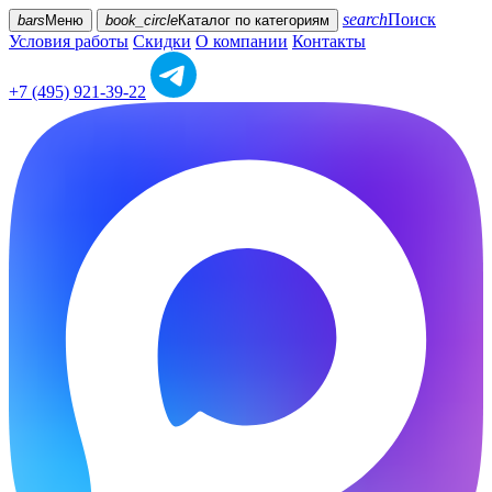
search
Поиск
bars
Меню
book_circle
Каталог
по категориям
Условия работы
Скидки
О компании
Контакты
+7 (495) 921-39-22