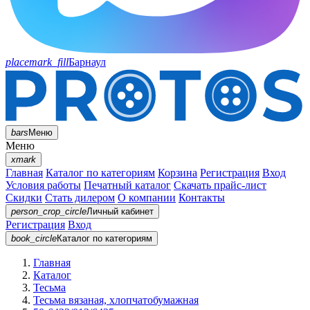
placemark_fill
Барнаул
bars
Меню
Меню
xmark
Главная
Каталог по категориям
Корзина
Регистрация
Вход
Условия работы
Печатный каталог
Скачать прайс-лист
Скидки
Стать дилером
О компании
Контакты
person_crop_circle
Личный кабинет
Регистрация
Вход
book_circle
Каталог
по категориям
Главная
Каталог
Тесьма
Тесьма вязаная, хлопчатобумажная