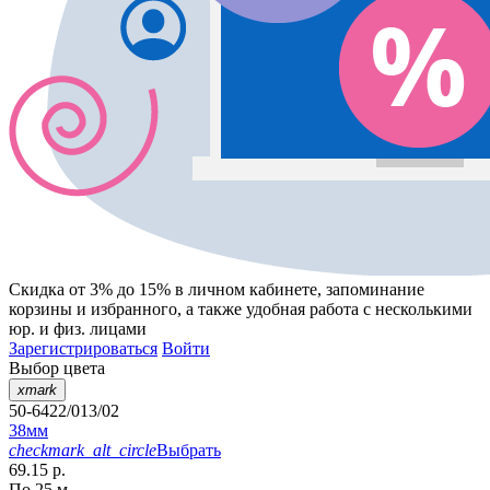
Скидка от 3% до 15%
в личном кабинете, запоминание
корзины
и
избранного
, а также удобная работа с несколькими
юр. и физ. лицами
Зарегистрироваться
Войти
Выбор цвета
xmark
50-6422/013/02
38мм
checkmark_alt_circle
Выбрать
69.15 р.
По 25 м