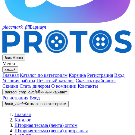
placemark_fill
Барнаул
bars
Меню
Меню
xmark
Главная
Каталог по категориям
Корзина
Регистрация
Вход
Условия работы
Печатный каталог
Скачать прайс-лист
Скидки
Стать дилером
О компании
Контакты
person_crop_circle
Личный кабинет
Регистрация
Вход
book_circle
Каталог
по категориям
Главная
Каталог
Шторная тесьма (лента) оптом
Шторная тесьма (лента) прозрачная