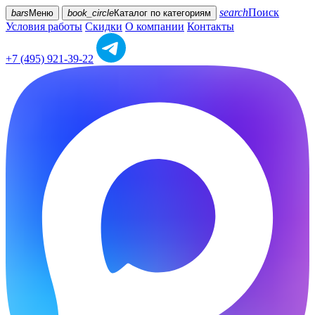
search
Поиск
bars
Меню
book_circle
Каталог
по категориям
Условия работы
Скидки
О компании
Контакты
+7 (495) 921-39-22