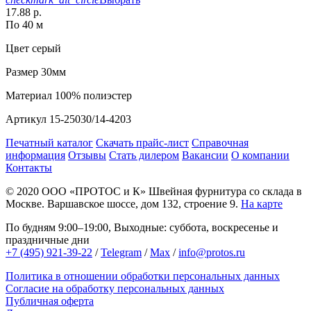
17.88 р.
По 40 м
Цвет
серый
Размер
30мм
Материал
100% полиэстер
Артикул
15-25030/14-4203
Печатный каталог
Скачать прайс-лист
Справочная
информация
Отзывы
Стать дилером
Вакансии
О компании
Контакты
© 2020
ООО «ПРОТОС и К»
Швейная фурнитура со склада в
Москве.
Варшавское шоссе, дом 132, строение 9.
На карте
По будням 9:00–19:00, Выходные: суббота, воскресенье и
праздничные дни
+7 (495) 921-39-22
/
Telegram
/
Max
/
info@protos.ru
Политика в отношении обработки персональных данных
Согласие на обработку персональных данных
Публичная оферта