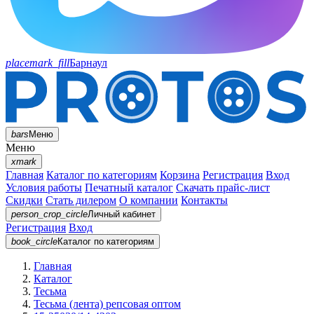
placemark_fill
Барнаул
bars
Меню
Меню
xmark
Главная
Каталог по категориям
Корзина
Регистрация
Вход
Условия работы
Печатный каталог
Скачать прайс-лист
Скидки
Стать дилером
О компании
Контакты
person_crop_circle
Личный кабинет
Регистрация
Вход
book_circle
Каталог
по категориям
Главная
Каталог
Тесьма
Тесьма (лента) репсовая оптом