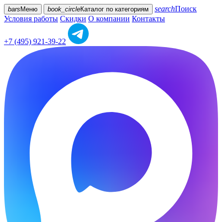
search
Поиск
bars
Меню
book_circle
Каталог
по категориям
Условия работы
Скидки
О компании
Контакты
+7 (495) 921-39-22