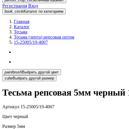
person_crop_circle
Личный кабинет
Регистрация
Вход
book_circle
Каталог
по категориям
Главная
Каталог
Тесьма
Тесьма (лента) репсовая оптом
15-25005/19-4007
paintbrush
Выбрать другой цвет
cube
Выбрать другой размер
Тесьма репсовая 5мм черный 1
Артикул
15-25005/19-4007
Цвет
черный
Размер
5мм