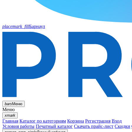
placemark_fill
Барнаул
bars
Меню
Меню
xmark
Главная
Каталог по категориям
Корзина
Регистрация
Вход
Условия работы
Печатный каталог
Скачать прайс-лист
Скидки