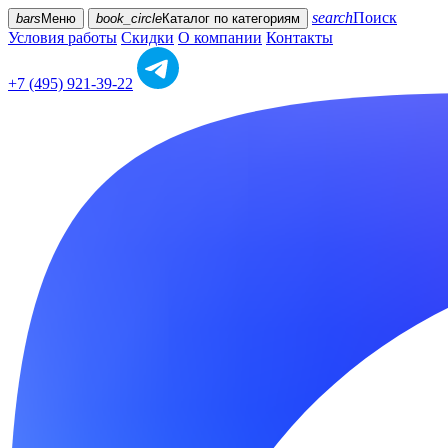
search
Поиск
bars
Меню
book_circle
Каталог
по категориям
Условия работы
Скидки
О компании
Контакты
+7 (495) 921-39-22