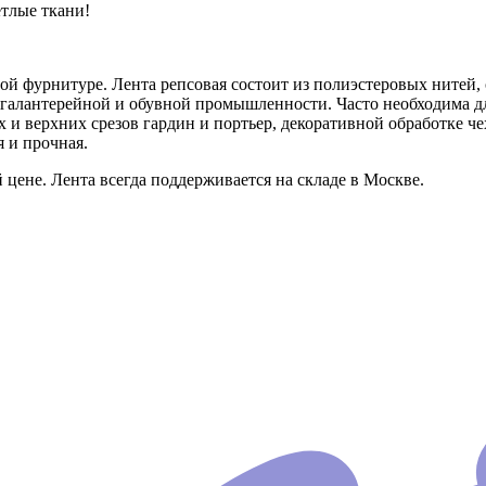
етлые ткани!
ной фурнитуре. Лента репсовая состоит из полиэстеровых ните
жгалантерейной и обувной промышленности. Часто необходима дл
х и верхних срезов гардин и портьер, декоративной обработке ч
я и прочная.
ене. Лента всегда поддерживается на складе в Москве.