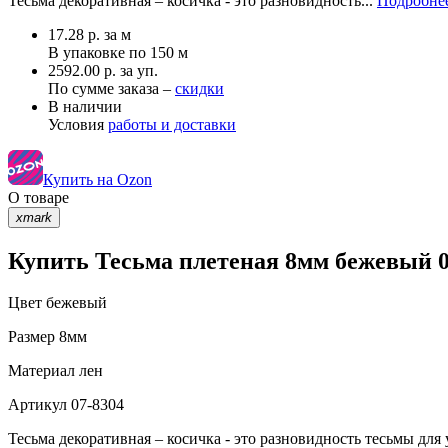
Тесьма декоративная – косичка - это разновидность...
Подробнее
17.28
р.
за м
В упаковке по
150 м
2592.00 р. за уп.
По сумме заказа –
скидки
В наличии
Условия
работы и доставки
Купить на Ozon
О товаре
xmark
Купить Тесьма плетеная 8мм бежевый 0
Цвет
бежевый
Размер
8мм
Материал
лен
Артикул
07-8304
Тесьма декоративная – косичка - это разновидность тесьмы дл