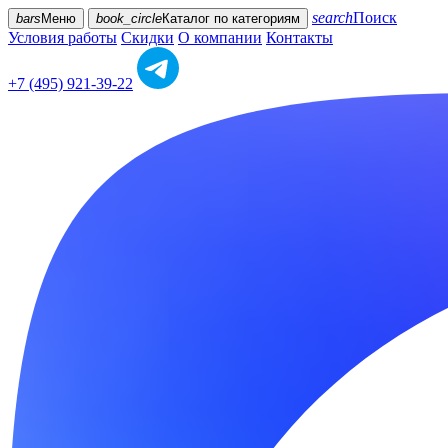
search
Поиск
bars
Меню
book_circle
Каталог
по категориям
Условия работы
Скидки
О компании
Контакты
+7 (495) 921-39-22