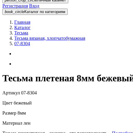
person_crop_circle
Личный кабинет
Регистрация
Вход
book_circle
Каталог
по категориям
Главная
Каталог
Тесьма
Тесьма вязаная, хлопчатобумажная
07-8304
Тесьма плетеная 8мм бежевый
Артикул
07-8304
Цвет
бежевый
Размер
8мм
Материал
лен