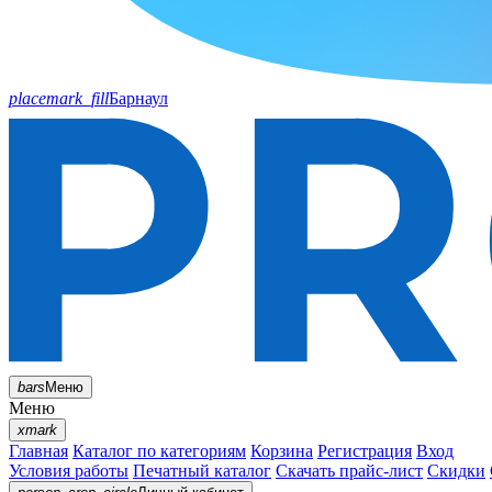
placemark_fill
Барнаул
bars
Меню
Меню
xmark
Главная
Каталог по категориям
Корзина
Регистрация
Вход
Условия работы
Печатный каталог
Скачать прайс-лист
Скидки