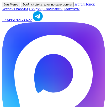
search
Поиск
bars
Меню
book_circle
Каталог
по категориям
Условия работы
Скидки
О компании
Контакты
+7 (495) 921-39-22