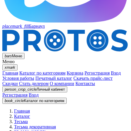
placemark_fill
Барнаул
bars
Меню
Меню
xmark
Главная
Каталог по категориям
Корзина
Регистрация
Вход
Условия работы
Печатный каталог
Скачать прайс-лист
Скидки
Стать дилером
О компании
Контакты
person_crop_circle
Личный кабинет
Регистрация
Вход
book_circle
Каталог
по категориям
Главная
Каталог
Тесьма
Тесьма декоративная