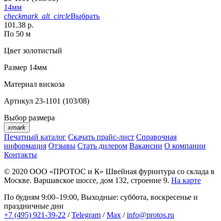
14мм
checkmark_alt_circle
Выбрать
101.38 р.
По 50 м
Цвет
золотистый
Размер
14мм
Материал
вискоза
Артикул
23-1101 (103/08)
Выбор размера
xmark
Печатный каталог
Скачать прайс-лист
Справочная
информация
Отзывы
Стать дилером
Вакансии
О компании
Контакты
© 2020
ООО «ПРОТОС и К»
Швейная фурнитура со склада в
Москве.
Варшавское шоссе, дом 132, строение 9.
На карте
По будням 9:00–19:00, Выходные: суббота, воскресенье и
праздничные дни
+7 (495) 921-39-22
/
Telegram
/
Max
/
info@protos.ru