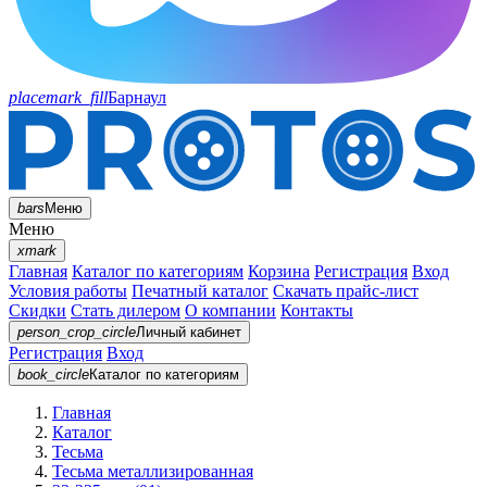
placemark_fill
Барнаул
bars
Меню
Меню
xmark
Главная
Каталог по категориям
Корзина
Регистрация
Вход
Условия работы
Печатный каталог
Скачать прайс-лист
Скидки
Стать дилером
О компании
Контакты
person_crop_circle
Личный кабинет
Регистрация
Вход
book_circle
Каталог
по категориям
Главная
Каталог
Тесьма
Тесьма металлизированная