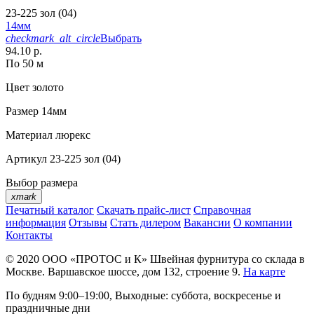
23-225 зол (04)
14мм
checkmark_alt_circle
Выбрать
94.10 р.
По 50 м
Цвет
золото
Размер
14мм
Материал
люрекс
Артикул
23-225 зол (04)
Выбор размера
xmark
Печатный каталог
Скачать прайс-лист
Справочная
информация
Отзывы
Стать дилером
Вакансии
О компании
Контакты
© 2020
ООО «ПРОТОС и К»
Швейная фурнитура со склада в
Москве.
Варшавское шоссе, дом 132, строение 9.
На карте
По будням 9:00–19:00, Выходные: суббота, воскресенье и
праздничные дни