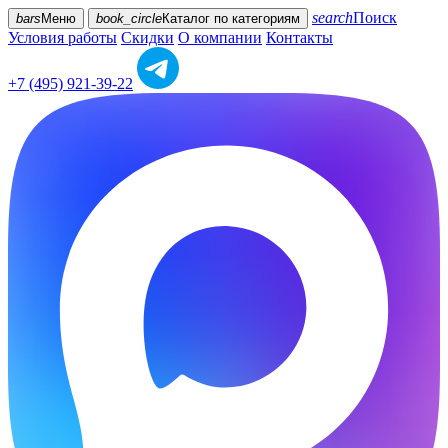
search
Поиск
bars
Меню
book_circle
Каталог
по категориям
Условия работы
Скидки
О компании
Контакты
+7 (495) 921-39-22