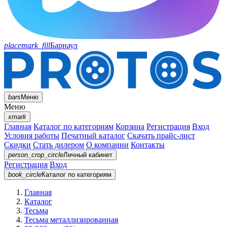
placemark_fill
Барнаул
bars
Меню
Меню
xmark
Главная
Каталог по категориям
Корзина
Регистрация
Вход
Условия работы
Печатный каталог
Скачать прайс-лист
Скидки
Стать дилером
О компании
Контакты
person_crop_circle
Личный кабинет
Регистрация
Вход
book_circle
Каталог
по категориям
Главная
Каталог
Тесьма
Тесьма металлизированная