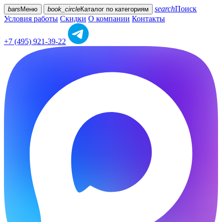
search
Поиск
bars
Меню
book_circle
Каталог
по категориям
Условия работы
Скидки
О компании
Контакты
+7 (495) 921-39-22