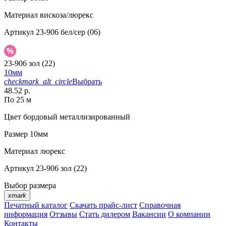
Материал
вискоза/люрекс
Артикул
23-906 бел/сер (06)
23-906 зол (22)
10мм
checkmark_alt_circle
Выбрать
48.52 р.
По 25 м
Цвет
бордовый металлизированный
Размер
10мм
Материал
люрекс
Артикул
23-906 зол (22)
Выбор размера
xmark
Печатный каталог
Скачать прайс-лист
Справочная
информация
Отзывы
Стать дилером
Вакансии
О компании
Контакты