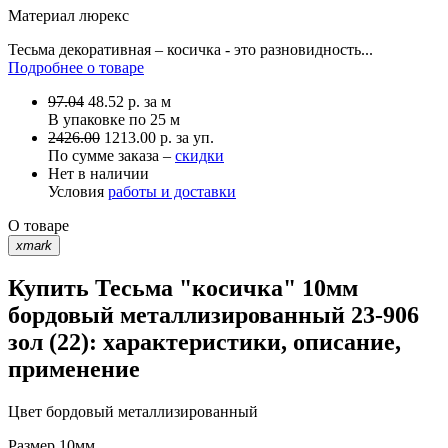
Материал
люрекс
Тесьма декоративная – косичка - это разновидность...
Подробнее о товаре
97.04
48.52
р.
за м
В упаковке по
25 м
2426.00
1213.00 р. за уп.
По сумме заказа –
скидки
Нет в наличии
Условия
работы и доставки
О товаре
xmark
Купить Тесьма "косичка" 10мм
бордовый металлизированный 23-906
зол (22): характеристики, описание,
применение
Цвет
бордовый металлизированный
Размер
10мм