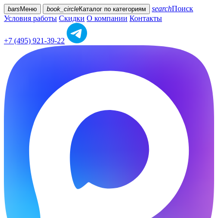
search
Поиск
bars
Меню
book_circle
Каталог
по категориям
Условия работы
Скидки
О компании
Контакты
+7 (495) 921-39-22