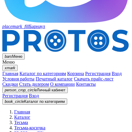
placemark_fill
Барнаул
bars
Меню
Меню
xmark
Главная
Каталог по категориям
Корзина
Регистрация
Вход
Условия работы
Печатный каталог
Скачать прайс-лист
Скидки
Стать дилером
О компании
Контакты
person_crop_circle
Личный кабинет
Регистрация
Вход
book_circle
Каталог
по категориям
Главная
Каталог
Тесьма
Тесьма-косичка