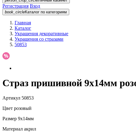
person_crop_circle
Личный кабинет
Регистрация
Вход
book_circle
Каталог
по категориям
Главная
Каталог
Украшения декоративные
Украшения со стразами
50853
Страз пришивной 9х14мм роз
Артикул
50853
Цвет
розовый
Размер
9х14мм
Материал
акрил