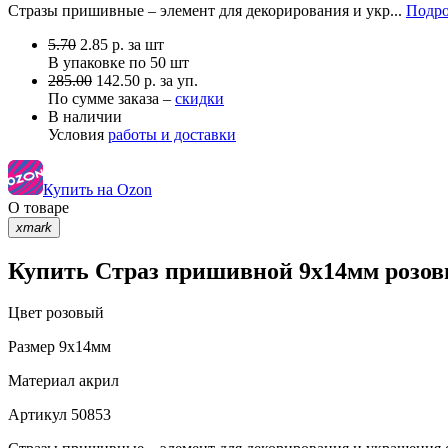
Стразы пришивные – элемент для декорирования и укр...
Подро
5.70
2.85
р.
за шт
В упаковке по
50 шт
285.00
142.50 р. за уп.
По сумме заказа –
скидки
В наличии
Условия
работы и доставки
Купить на Ozon
О товаре
xmark
Купить Страз пришивной 9х14мм розовы
Цвет
розовый
Размер
9х14мм
Материал
акрил
Артикул
50853