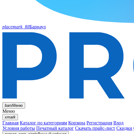
placemark_fill
Барнаул
bars
Меню
Меню
xmark
Главная
Каталог по категориям
Корзина
Регистрация
Вход
Условия работы
Печатный каталог
Скачать прайс-лист
Скидки