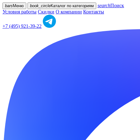
search
Поиск
bars
Меню
book_circle
Каталог
по категориям
Условия работы
Скидки
О компании
Контакты
+7 (495) 921-39-22