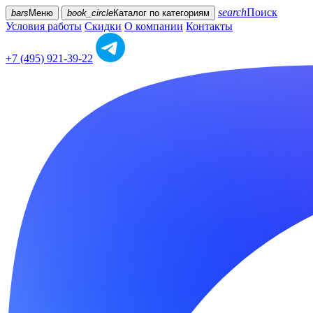
search
Поиск
bars
Меню
book_circle
Каталог
по категориям
Условия работы
Скидки
О компании
Контакты
+7 (495) 921-39-22