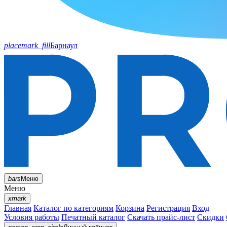
placemark_fill
Барнаул
bars
Меню
Меню
xmark
Главная
Каталог по категориям
Корзина
Регистрация
Вход
Условия работы
Печатный каталог
Скачать прайс-лист
Скидки