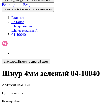
person_crop_circle
Личный кабинет
Регистрация
Вход
book_circle
Каталог
по категориям
Главная
Каталог
Шнур оптом
Шнур вязанный
04-10040
paintbrush
Выбрать другой цвет
Шнур 4мм зеленый 04-10040
Артикул
04-10040
Цвет
зеленый
Размер
4мм