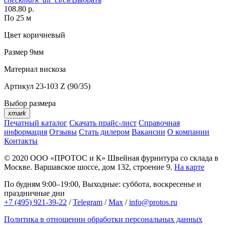
108.80 р.
По 25 м
Цвет
коричневый
Размер
9мм
Материал
вискоза
Артикул
23-103 Z (90/35)
Выбор размера
xmark
Печатный каталог
Скачать прайс-лист
Справочная
информация
Отзывы
Стать дилером
Вакансии
О компании
Контакты
© 2020
ООО «ПРОТОС и К»
Швейная фурнитура со склада в
Москве.
Варшавское шоссе, дом 132, строение 9.
На карте
По будням 9:00–19:00, Выходные: суббота, воскресенье и
праздничные дни
+7 (495) 921-39-22
/
Telegram
/
Max
/
info@protos.ru
Политика в отношении обработки персональных данных