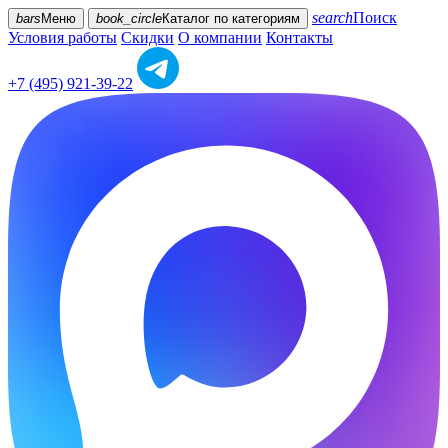
search
Поиск
bars
Меню
book_circle
Каталог
по категориям
Условия работы
Скидки
О компании
Контакты
+7 (495) 921-39-22