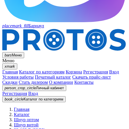
placemark_fill
Барнаул
bars
Меню
Меню
xmark
Главная
Каталог по категориям
Корзина
Регистрация
Вход
Условия работы
Печатный каталог
Скачать прайс-лист
Скидки
Стать дилером
О компании
Контакты
person_crop_circle
Личный кабинет
Регистрация
Вход
book_circle
Каталог
по категориям
Главная
Каталог
Шнур оптом
Шнур витой