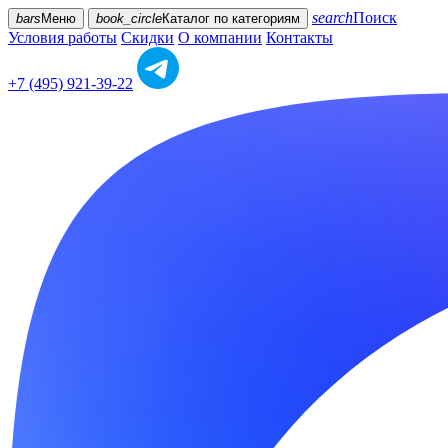
search
Поиск
bars
Меню
book_circle
Каталог
по категориям
Условия работы
Скидки
О компании
Контакты
+7 (495) 921-39-22