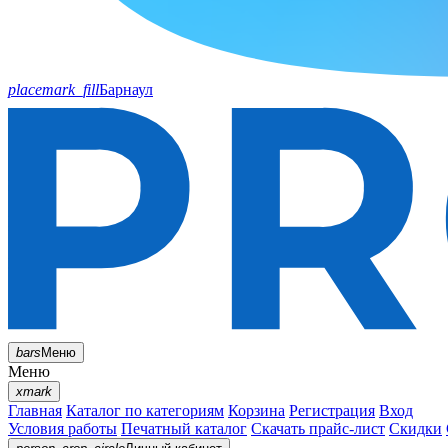
placemark_fill
Барнаул
bars
Меню
Меню
xmark
Главная
Каталог по категориям
Корзина
Регистрация
Вход
Условия работы
Печатный каталог
Скачать прайс-лист
Скидки