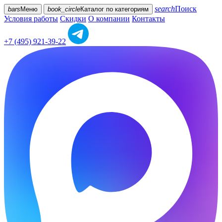
search
Поиск
bars
Меню
book_circle
Каталог
по категориям
Условия работы
Скидки
О компании
Контакты
+7 (495) 921-39-22