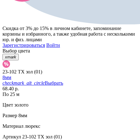
Скидка от 3% до 15%
в личном кабинете, запоминание
корзины
и
избранного
, а также удобная работа с несколькими
юр. и физ. лицами
Зарегистрироваться
Войти
Выбор цвета
xmark
23-102 TX зол (01)
8мм
checkmark_alt_circle
Выбрать
68.40 р.
По 25 м
Цвет
золото
Размер
8мм
Материал
люрекс
Артикул
23-102 TX зол (01)