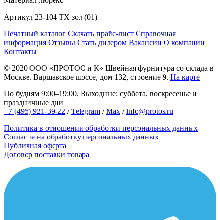
Материал
люрекс
Артикул
23-104 TX зол (01)
Печатный каталог
Скачать прайс-лист
Справочная
информация
Отзывы
Стать дилером
Вакансии
О компании
Контакты
© 2020
ООО «ПРОТОС и К»
Швейная фурнитура со склада в
Москве.
Варшавское шоссе, дом 132, строение 9.
На карте
По будням 9:00–19:00, Выходные: суббота, воскресенье и
праздничные дни
+7 (495) 921-39-22
/
Telegram
/
Max
/
info@protos.ru
Политика в отношении обработки персональных данных
Согласие на обработку персональных данных
Публичная оферта
Договор поставки товара