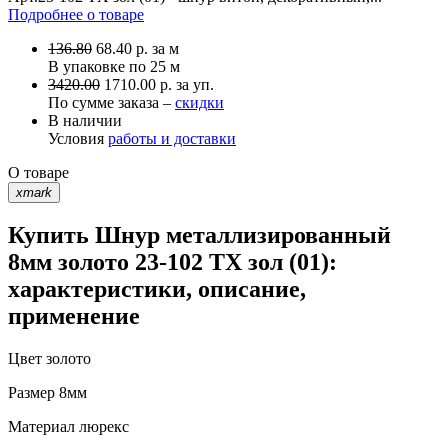
Подробнее о товаре
136.80
68.40
р.
за м
В упаковке по
25 м
3420.00
1710.00 р. за уп.
По сумме заказа –
скидки
В наличии
Условия
работы и доставки
О товаре
xmark
Купить Шнур металлизированный
8мм золото 23-102 TX зол (01):
характеристики, описание,
применение
Цвет
золото
Размер
8мм
Материал
люрекс