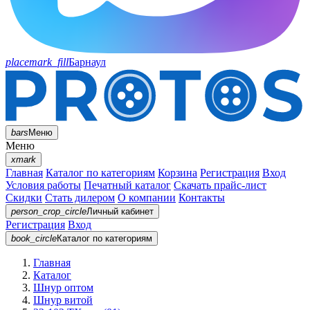
placemark_fill
Барнаул
bars
Меню
Меню
xmark
Главная
Каталог по категориям
Корзина
Регистрация
Вход
Условия работы
Печатный каталог
Скачать прайс-лист
Скидки
Стать дилером
О компании
Контакты
person_crop_circle
Личный кабинет
Регистрация
Вход
book_circle
Каталог
по категориям
Главная
Каталог
Шнур оптом
Шнур витой