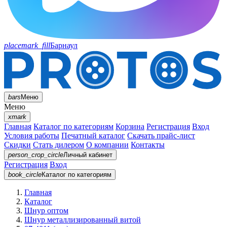
placemark_fill
Барнаул
bars
Меню
Меню
xmark
Главная
Каталог по категориям
Корзина
Регистрация
Вход
Условия работы
Печатный каталог
Скачать прайс-лист
Скидки
Стать дилером
О компании
Контакты
person_crop_circle
Личный кабинет
Регистрация
Вход
book_circle
Каталог
по категориям
Главная
Каталог
Шнур оптом
Шнур металлизированный витой