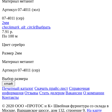
Материал
метанит
Артикул
07-4011 (зол)
07-4011 (сер)
2мм
checkmark_alt_circle
Выбрать
7.91 р.
По 100 м
Цвет
серебро
Размер
2мм
Материал
метанит
Артикул
07-4011 (сер)
Выбор размера
xmark
Печатный каталог
Скачать прайс-лист
Справочная
информация
Отзывы
Стать дилером
Вакансии
О компании
Контакты
© 2020
ООО «ПРОТОС и К»
Швейная фурнитура со склада в
Москве.
Варшавское шоссе, дом 132, строение 9.
На карте