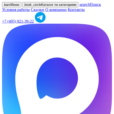
search
Поиск
bars
Меню
book_circle
Каталог
по категориям
Условия работы
Скидки
О компании
Контакты
+7 (495) 921-39-22