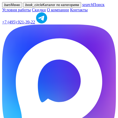
search
Поиск
bars
Меню
book_circle
Каталог
по категориям
Условия работы
Скидки
О компании
Контакты
+7 (495) 921-39-22