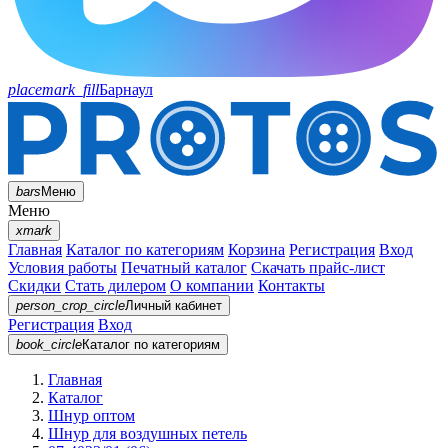
placemark_fill
Барнаул
bars
Меню
Меню
xmark
Главная
Каталог по категориям
Корзина
Регистрация
Вход
Условия работы
Печатный каталог
Скачать прайс-лист
Скидки
Стать дилером
О компании
Контакты
person_crop_circle
Личный кабинет
Регистрация
Вход
book_circle
Каталог
по категориям
Главная
Каталог
Шнур оптом
Шнур для воздушных петель