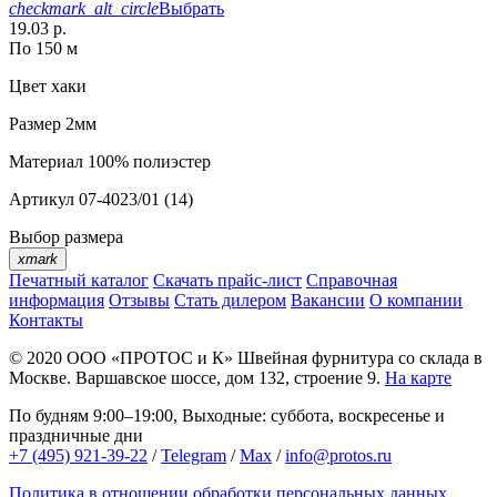
checkmark_alt_circle
Выбрать
19.03 р.
По 150 м
Цвет
хаки
Размер
2мм
Материал
100% полиэстер
Артикул
07-4023/01 (14)
Выбор размера
xmark
Печатный каталог
Скачать прайс-лист
Справочная
информация
Отзывы
Стать дилером
Вакансии
О компании
Контакты
© 2020
ООО «ПРОТОС и К»
Швейная фурнитура со склада в
Москве.
Варшавское шоссе, дом 132, строение 9.
На карте
По будням 9:00–19:00, Выходные: суббота, воскресенье и
праздничные дни
+7 (495) 921-39-22
/
Telegram
/
Max
/
info@protos.ru
Политика в отношении обработки персональных данных