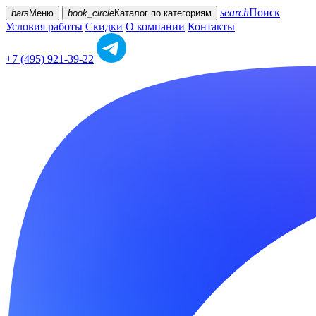
search
Поиск
bars
Меню
book_circle
Каталог
по категориям
Условия работы
Скидки
О компании
Контакты
+7 (495) 921-39-22