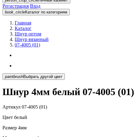
person_crop_circle
Личный кабинет
Регистрация
Вход
book_circle
Каталог
по категориям
Главная
Каталог
Шнур оптом
Шнур вязанный
07-4005 (01)
paintbrush
Выбрать другой цвет
Шнур 4мм белый 07-4005 (01)
Артикул
07-4005 (01)
Цвет
белый
Размер
4мм