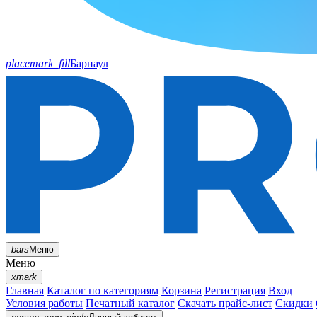
placemark_fill
Барнаул
bars
Меню
Меню
xmark
Главная
Каталог по категориям
Корзина
Регистрация
Вход
Условия работы
Печатный каталог
Скачать прайс-лист
Скидки