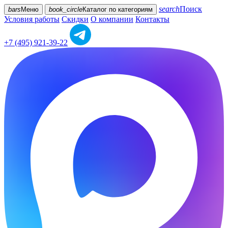
search
Поиск
bars
Меню
book_circle
Каталог
по категориям
Условия работы
Скидки
О компании
Контакты
+7 (495) 921-39-22