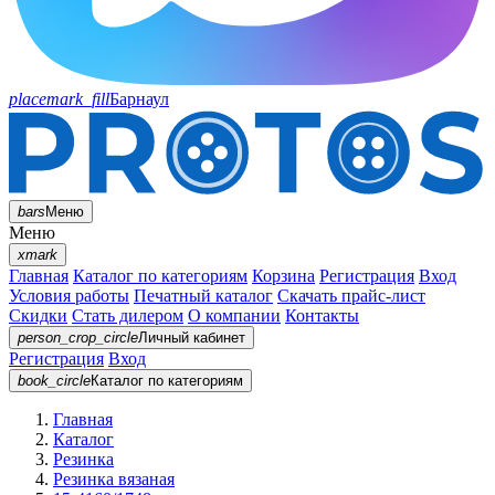
placemark_fill
Барнаул
bars
Меню
Меню
xmark
Главная
Каталог по категориям
Корзина
Регистрация
Вход
Условия работы
Печатный каталог
Скачать прайс-лист
Скидки
Стать дилером
О компании
Контакты
person_crop_circle
Личный кабинет
Регистрация
Вход
book_circle
Каталог
по категориям
Главная
Каталог
Резинка
Резинка вязаная