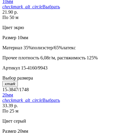
10мм
checkmark_alt_circle
Выбрать
21.90 р.
По 50 м
Цвет
экрю
Размер
10мм
Материал
35%полиэстер/65%латекс
Прочее
плотность 6,08г/м, растяжимость 125%
Артикул
15-4160/9943
Выбор размера
xmark
15-3847/1748
20мм
checkmark_alt_circle
Выбрать
33.39 р.
По 25 м
Цвет
серый
Размер
20мм