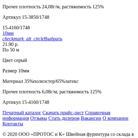
Прочее
плотность 24,08г/м, растяжимость 125%
Артикул
15-3850/1748
15-4160/1748
10мм
checkmark_alt_circle
Выбрать
21.90 р.
По 50 м
Цвет
серый
Размер
10мм
Материал
35%полиэстер/65%латекс
Прочее
плотность 6,08г/м, растяжимость 125%
Артикул
15-4160/1748
Печатный каталог
Скачать прайс-лист
Справочная
информация
Отзывы
Стать дилером
Вакансии
О компании
Контакты
© 2020
ООО «ПРОТОС и К»
Швейная фурнитура со склада в