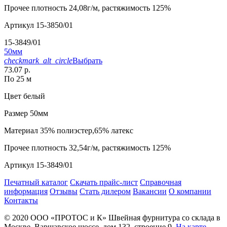
Прочее
плотность 24,08г/м, растяжимость 125%
Артикул
15-3850/01
15-3849/01
50мм
checkmark_alt_circle
Выбрать
73.07 р.
По 25 м
Цвет
белый
Размер
50мм
Материал
35% полиэстер,65% латекс
Прочее
плотность 32,54г/м, растяжимость 125%
Артикул
15-3849/01
Печатный каталог
Скачать прайс-лист
Справочная
информация
Отзывы
Стать дилером
Вакансии
О компании
Контакты
© 2020
ООО «ПРОТОС и К»
Швейная фурнитура со склада в
Москве.
Варшавское шоссе, дом 132, строение 9.
На карте