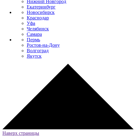
Нижний Новгород
Екатеринбург
Новосибирск
Краснодар
Уфа
Челябинск
Самара
Пермь
Ростов-на-Дону
Волгоград
Якутск
Наверх страницы