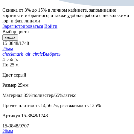
Скидка от 3% до 15%
в личном кабинете, запоминание
корзины
и
избранного
, а также удобная работа с несколькими
юр. и физ. лицами
Зарегистрироваться
Войти
Выбор цвета
xmark
15-3848/1748
25мм
checkmark_alt_circle
Выбрать
41.66 р.
По 25 м
Цвет
серый
Размер
25мм
Материал
35%полиэстер/65%латекс
Прочее
плотность 14,56г/м, растяжимость 125%
Артикул
15-3848/1748
15-3848/9707
28мм