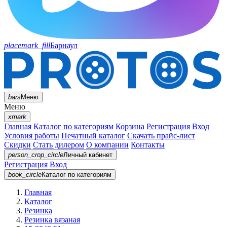
placemark_fill
Барнаул
bars
Меню
Меню
xmark
Главная
Каталог по категориям
Корзина
Регистрация
Вход
Условия работы
Печатный каталог
Скачать прайс-лист
Скидки
Стать дилером
О компании
Контакты
person_crop_circle
Личный кабинет
Регистрация
Вход
book_circle
Каталог
по категориям
Главная
Каталог
Резинка
Резинка вязаная