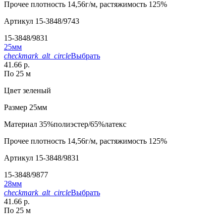
Прочее
плотность 14,56г/м, растяжимость 125%
Артикул
15-3848/9743
15-3848/9831
25мм
checkmark_alt_circle
Выбрать
41.66 р.
По 25 м
Цвет
зеленый
Размер
25мм
Материал
35%полиэстер/65%латекс
Прочее
плотность 14,56г/м, растяжимость 125%
Артикул
15-3848/9831
15-3848/9877
28мм
checkmark_alt_circle
Выбрать
41.66 р.
По 25 м