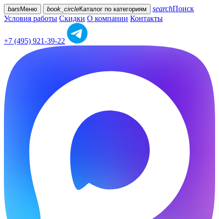
search
Поиск
bars
Меню
book_circle
Каталог
по категориям
Условия работы
Скидки
О компании
Контакты
+7 (495) 921-39-22