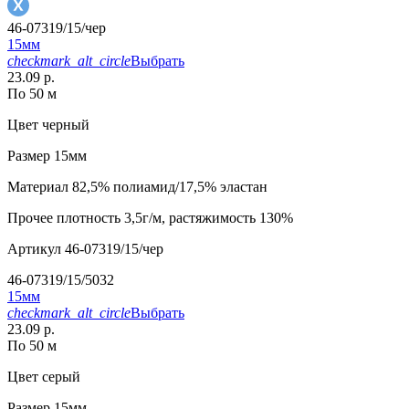
46-07319/15/чер
15мм
checkmark_alt_circle
Выбрать
23.09 р.
По 50 м
Цвет
черный
Размер
15мм
Материал
82,5% полиамид/17,5% эластан
Прочее
плотность 3,5г/м, растяжимость 130%
Артикул
46-07319/15/чер
46-07319/15/5032
15мм
checkmark_alt_circle
Выбрать
23.09 р.
По 50 м
Цвет
серый
Размер
15мм