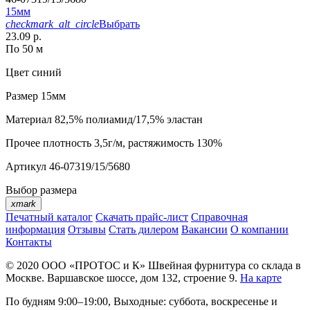
15мм
checkmark_alt_circle
Выбрать
23.09 р.
По 50 м
Цвет
синий
Размер
15мм
Материал
82,5% полиамид/17,5% эластан
Прочее
плотность 3,5г/м, растяжимость 130%
Артикул
46-07319/15/5680
Выбор размера
xmark
Печатный каталог
Скачать прайс-лист
Справочная
информация
Отзывы
Стать дилером
Вакансии
О компании
Контакты
© 2020
ООО «ПРОТОС и К»
Швейная фурнитура со склада в
Москве.
Варшавское шоссе, дом 132, строение 9.
На карте
По будням 9:00–19:00, Выходные: суббота, воскресенье и