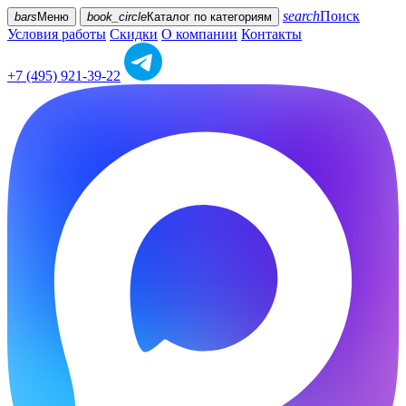
search
Поиск
bars
Меню
book_circle
Каталог
по категориям
Условия работы
Скидки
О компании
Контакты
+7 (495) 921-39-22