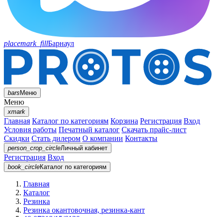
placemark_fill
Барнаул
bars
Меню
Меню
xmark
Главная
Каталог по категориям
Корзина
Регистрация
Вход
Условия работы
Печатный каталог
Скачать прайс-лист
Скидки
Стать дилером
О компании
Контакты
person_crop_circle
Личный кабинет
Регистрация
Вход
book_circle
Каталог
по категориям
Главная
Каталог
Резинка
Резинка окантовочная, резинка-кант