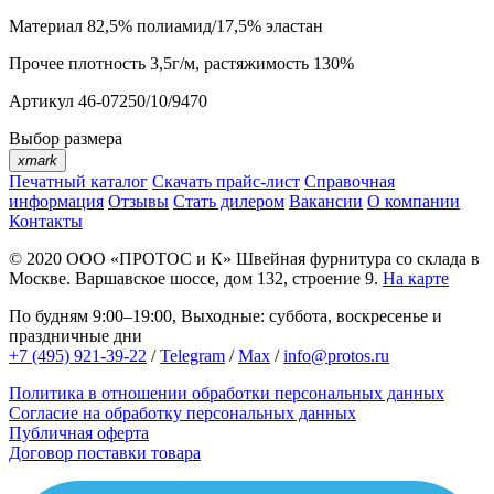
Материал
82,5% полиамид/17,5% эластан
Прочее
плотность 3,5г/м, растяжимость 130%
Артикул
46-07250/10/9470
Выбор размера
xmark
Печатный каталог
Скачать прайс-лист
Справочная
информация
Отзывы
Стать дилером
Вакансии
О компании
Контакты
© 2020
ООО «ПРОТОС и К»
Швейная фурнитура со склада в
Москве.
Варшавское шоссе, дом 132, строение 9.
На карте
По будням 9:00–19:00, Выходные: суббота, воскресенье и
праздничные дни
+7 (495) 921-39-22
/
Telegram
/
Max
/
info@protos.ru
Политика в отношении обработки персональных данных
Согласие на обработку персональных данных
Публичная оферта
Договор поставки товара