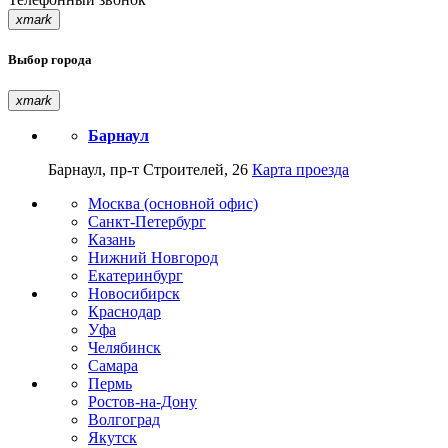
xmark
Выбор города
xmark
Барнаул
Барнаул, пр-т Строителей, 26
Карта проезда
Москва (основной офис)
Санкт-Петербург
Казань
Нижний Новгород
Екатеринбург
Новосибирск
Краснодар
Уфа
Челябинск
Самара
Пермь
Ростов-на-Дону
Волгоград
Якутск