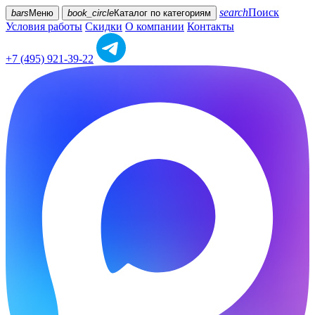
search
Поиск
bars
Меню
book_circle
Каталог
по категориям
Условия работы
Скидки
О компании
Контакты
+7 (495) 921-39-22