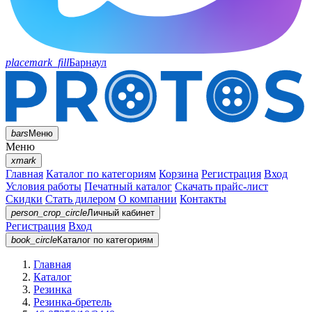
placemark_fill
Барнаул
bars
Меню
Меню
xmark
Главная
Каталог по категориям
Корзина
Регистрация
Вход
Условия работы
Печатный каталог
Скачать прайс-лист
Скидки
Стать дилером
О компании
Контакты
person_crop_circle
Личный кабинет
Регистрация
Вход
book_circle
Каталог
по категориям
Главная
Каталог
Резинка
Резинка-бретель