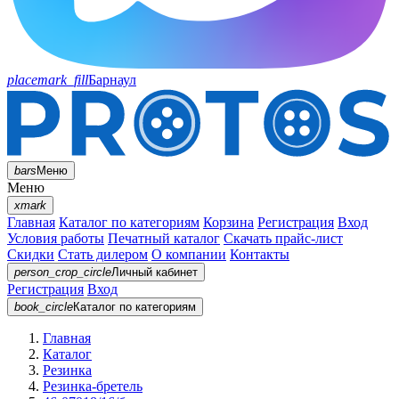
placemark_fill
Барнаул
bars
Меню
Меню
xmark
Главная
Каталог по категориям
Корзина
Регистрация
Вход
Условия работы
Печатный каталог
Скачать прайс-лист
Скидки
Стать дилером
О компании
Контакты
person_crop_circle
Личный кабинет
Регистрация
Вход
book_circle
Каталог
по категориям
Главная
Каталог
Резинка
Резинка-бретель