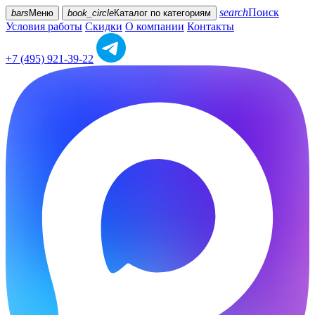
search
Поиск
bars
Меню
book_circle
Каталог
по категориям
Условия работы
Скидки
О компании
Контакты
+7 (495) 921-39-22