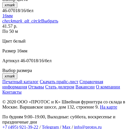
xmark
46-07018/16/бел
16мм
checkmark_alt_circle
Выбрать
41.57 р.
По 50 м
Цвет
белый
Размер
16мм
Артикул
46-07018/16/бел
Выбор размера
xmark
Печатный каталог
Скачать прайс-лист
Справочная
информация
Отзывы
Стать дилером
Вакансии
О компании
Контакты
© 2020
ООО «ПРОТОС и К»
Швейная фурнитура со склада в
Москве.
Варшавское шоссе, дом 132, строение 9.
На карте
По будням 9:00–19:00, Выходные: суббота, воскресенье и
праздничные дни
+7 (495) 921-39-22
/
Telegram
/
Max
/
info@protos.ru