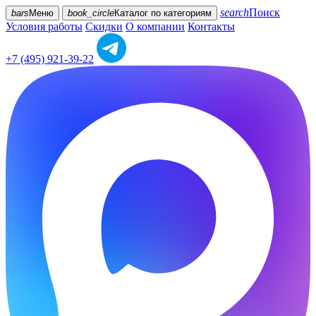
search
Поиск
bars
Меню
book_circle
Каталог
по категориям
Условия работы
Скидки
О компании
Контакты
+7 (495) 921-39-22