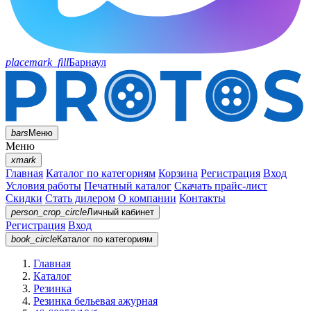
placemark_fill
Барнаул
bars
Меню
Меню
xmark
Главная
Каталог по категориям
Корзина
Регистрация
Вход
Условия работы
Печатный каталог
Скачать прайс-лист
Скидки
Стать дилером
О компании
Контакты
person_crop_circle
Личный кабинет
Регистрация
Вход
book_circle
Каталог
по категориям
Главная
Каталог
Резинка
Резинка бельевая ажурная