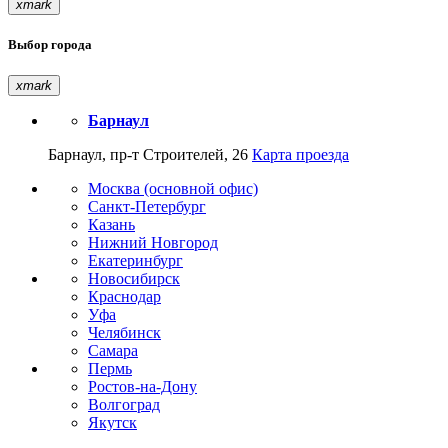
xmark
Выбор города
xmark
Барнаул
Барнаул, пр-т Строителей, 26
Карта проезда
Москва (основной офис)
Санкт-Петербург
Казань
Нижний Новгород
Екатеринбург
Новосибирск
Краснодар
Уфа
Челябинск
Самара
Пермь
Ростов-на-Дону
Волгоград
Якутск