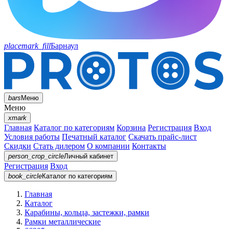
placemark_fill
Барнаул
bars
Меню
Меню
xmark
Главная
Каталог по категориям
Корзина
Регистрация
Вход
Условия работы
Печатный каталог
Скачать прайс-лист
Скидки
Стать дилером
О компании
Контакты
person_crop_circle
Личный кабинет
Регистрация
Вход
book_circle
Каталог
по категориям
Главная
Каталог
Карабины, кольца, застежки, рамки
Рамки металлические