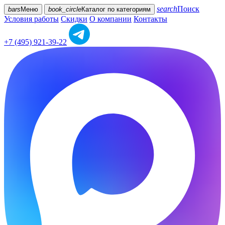
search
Поиск
bars
Меню
book_circle
Каталог
по категориям
Условия работы
Скидки
О компании
Контакты
+7 (495) 921-39-22