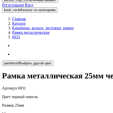
person_crop_circle
Личный кабинет
Регистрация
Вход
book_circle
Каталог
по категориям
Главная
Каталог
Карабины, кольца, застежки, рамки
Рамки металлические
6931
paintbrush
Выбрать другой цвет
Рамка металлическая 25мм ч
Артикул
6931
Цвет
черный никель
Размер
25мм