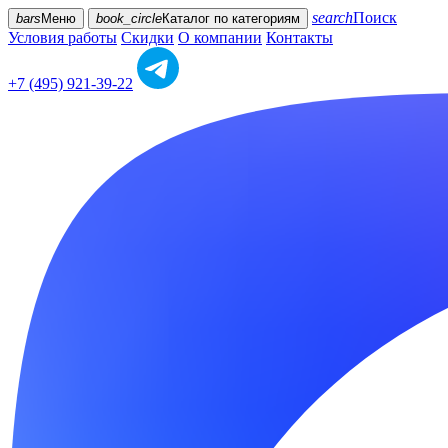
search
Поиск
bars
Меню
book_circle
Каталог
по категориям
Условия работы
Скидки
О компании
Контакты
+7 (495) 921-39-22