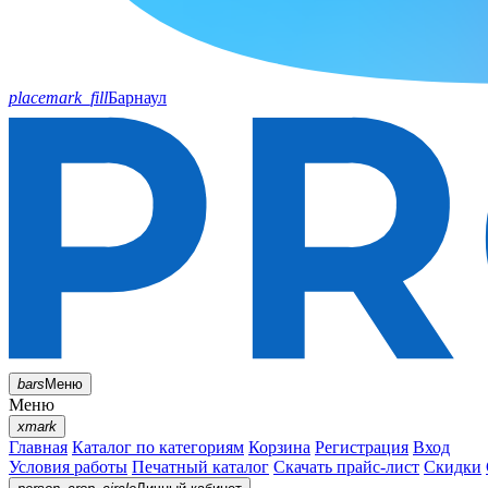
placemark_fill
Барнаул
bars
Меню
Меню
xmark
Главная
Каталог по категориям
Корзина
Регистрация
Вход
Условия работы
Печатный каталог
Скачать прайс-лист
Скидки