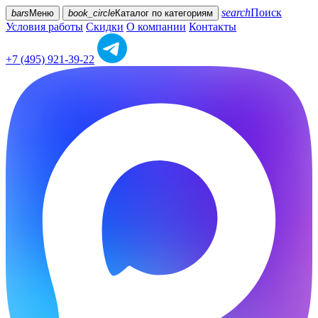
search
Поиск
bars
Меню
book_circle
Каталог
по категориям
Условия работы
Скидки
О компании
Контакты
+7 (495) 921-39-22