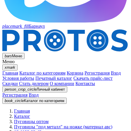
placemark_fill
Барнаул
bars
Меню
Меню
xmark
Главная
Каталог по категориям
Корзина
Регистрация
Вход
Условия работы
Печатный каталог
Скачать прайс-лист
Скидки
Стать дилером
О компании
Контакты
person_crop_circle
Личный кабинет
Регистрация
Вход
book_circle
Каталог
по категориям
Главная
Каталог
Пуговицы оптом
Пуговицы "под металл" на ножке (материал авс)