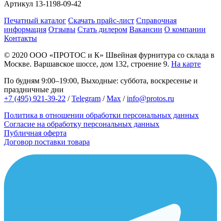
Артикул
13-1198-09-42
Печатный каталог
Скачать прайс-лист
Справочная
информация
Отзывы
Стать дилером
Вакансии
О компании
Контакты
© 2020
ООО «ПРОТОС и К»
Швейная фурнитура со склада в
Москве.
Варшавское шоссе, дом 132, строение 9.
На карте
По будням 9:00–19:00, Выходные: суббота, воскресенье и
праздничные дни
+7 (495) 921-39-22
/
Telegram
/
Max
/
info@protos.ru
Политика в отношении обработки персональных данных
Согласие на обработку персональных данных
Публичная оферта
Договор поставки товара