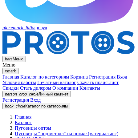
placemark_fill
Барнаул
bars
Меню
Меню
xmark
Главная
Каталог по категориям
Корзина
Регистрация
Вход
Условия работы
Печатный каталог
Скачать прайс-лист
Скидки
Стать дилером
О компании
Контакты
person_crop_circle
Личный кабинет
Регистрация
Вход
book_circle
Каталог
по категориям
Главная
Каталог
Пуговицы оптом
Пуговицы "под металл" на ножке (материал авс)