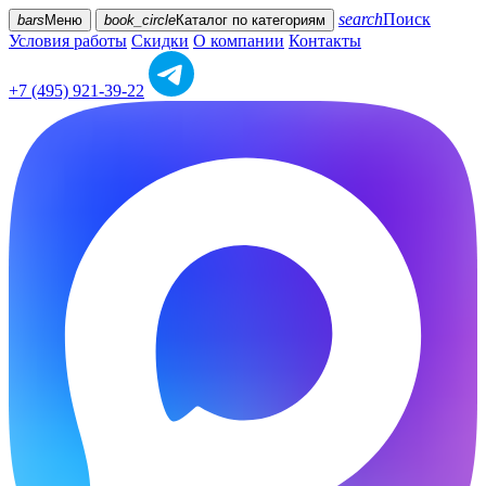
search
Поиск
bars
Меню
book_circle
Каталог
по категориям
Условия работы
Скидки
О компании
Контакты
+7 (495) 921-39-22